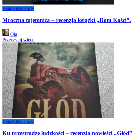
Książki
Recenzje
Mroczna tajemnica – recenzja książki „Dom Kości”.
Posted
Ola
by
Przeczytaj więcej
Książki
Recenzje
Ku przestrodze ludzkości – recenzja powieści „Głód”