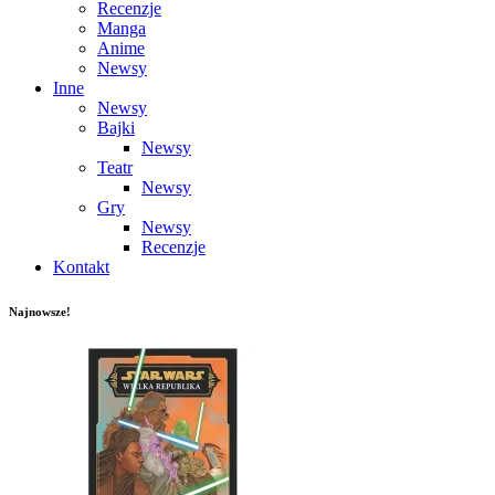
Recenzje
Manga
Anime
Newsy
Inne
Newsy
Bajki
Newsy
Teatr
Newsy
Gry
Newsy
Recenzje
Kontakt
Najnowsze!