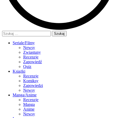
Szukaj:
Seriale/Filmy
Newsy
Zwiastuny
Recenzje
Zapowiedź
Quiz
Książki
Recenzje
Komiksy
Zapowiedzi
Newsy
Manga/Anime
Recenzje
Manga
Anime
Newsy