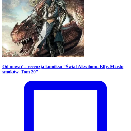
Od nowa? – recenzja komiksu “Świat Akwilonu. Elfy. Miasto
smoków. Tom 20”