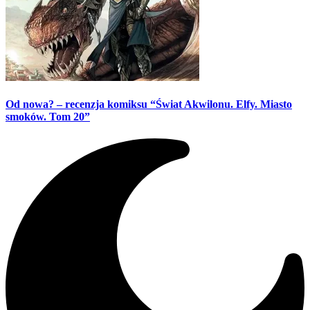
Od nowa? – recenzja komiksu “Świat Akwilonu. Elfy. Miasto
smoków. Tom 20”