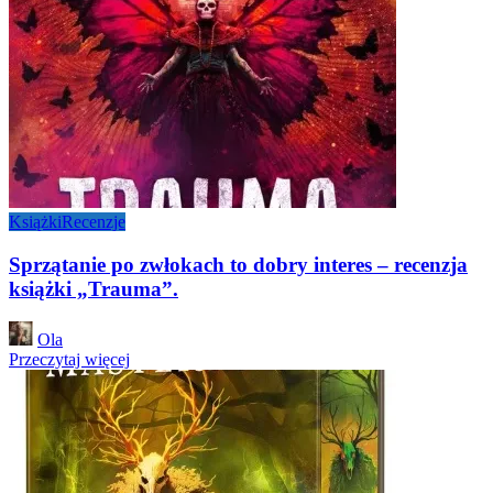
Książki
Recenzje
Sprzątanie po zwłokach to dobry interes – recenzja
książki „Trauma”.
Posted
Ola
by
Przeczytaj więcej