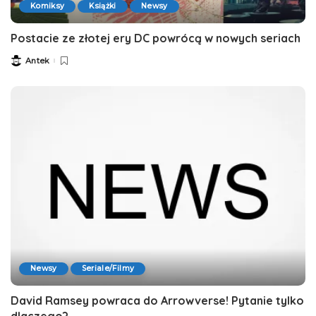
Komiksy
Książki
Newsy
Postacie ze złotej ery DC powrócą w nowych seriach
Antek
Posted
by
Newsy
Seriale/Filmy
David Ramsey powraca do Arrowverse! Pytanie tylko
dlaczego?