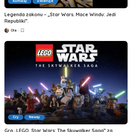
Komiksy
Recenzje
Legenda zakonu – „Star Wars. Mace Windu: Jedi
Republiki”.
Ola
Posted
by
Gry
Newsy
Gra „LEGO. Star Wars: The Skywalker Saga” za