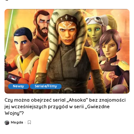
by
Newsy
Seriale/Filmy
Czy można obejrzeć serial „Ahsoka” bez znajomości
jej wcześniejszych przygód w serii „Gwiezdne
Wojny”?
Magda
Posted
by