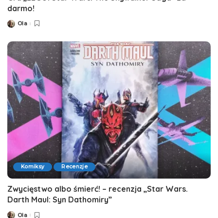
darmo!
Ola
Posted
by
Komiksy
Recenzje
Zwycięstwo albo śmierć! – recenzja „Star Wars.
Darth Maul: Syn Dathomiry”
Ola
Posted