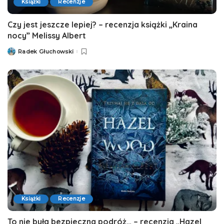
Książki
Recenzje
Czy jest jeszcze lepiej? – recenzja książki „Kraina
nocy” Melissy Albert
Radek Głuchowski
Posted
by
Książki
Recenzje
To nie była bezpieczna podróż… – recenzja „Hazel