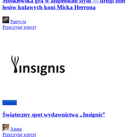
Moskiewska gra w angielskim stylu — drugi tom
losów kulawych koni Micka Herrona
Posted
Patrycja
by
Przeczytaj więcej
Ogólne
Świąteczny spot wydawnictwa „Insignis”
Posted
Agata
by
Przeczytaj więcej