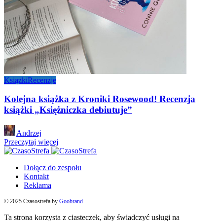
Książki
Recenzje
Kolejna książka z Kroniki Rosewood! Recenzja
książki „Księżniczka debiutuje”
Posted
Andrzej
by
Przeczytaj więcej
Dołącz do zespołu
Kontakt
Reklama
© 2025 Czasostrefa by
Goobrand
Ta strona korzysta z ciasteczek, aby świadczyć usługi na