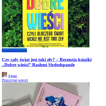
Książki
Recenzje
Czy cały świat jest taki zły? – Recenzja książki
„Dobre wieści” Rashmi Sirdeshpande
Posted
Agata
by
Przeczytaj więcej