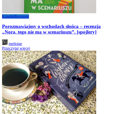
Książki
Recenzje
Porozmawiajmy o wschodach słońca – recenzja
„Nora, tego nie ma w scenariuszu”. [spojlery]
Posted
meliotae
by
Przeczytaj więcej