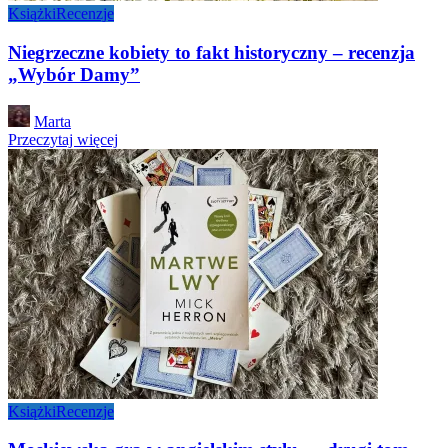
Książki
Recenzje
Niegrzeczne kobiety to fakt historyczny – recenzja
„Wybór Damy”
Posted
Marta
by
Przeczytaj więcej
Książki
Recenzje