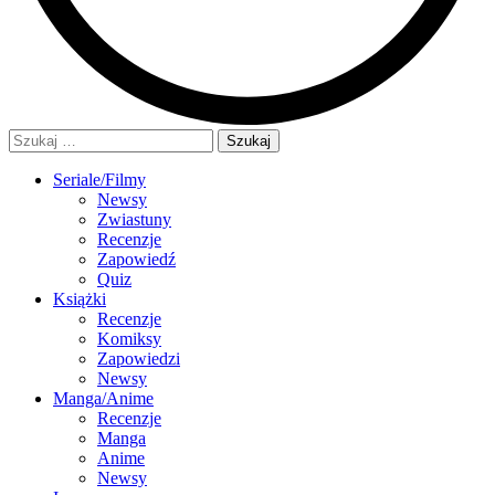
Szukaj:
Seriale/Filmy
Newsy
Zwiastuny
Recenzje
Zapowiedź
Quiz
Książki
Recenzje
Komiksy
Zapowiedzi
Newsy
Manga/Anime
Recenzje
Manga
Anime
Newsy