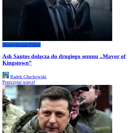
Newsy
Seriale/Filmy
Ash Santos dołącza do drugiego sezonu „Mayor of
Kingstown”
Posted
Radek Głuchowski
by
Przeczytaj więcej