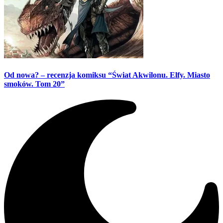
Od nowa? – recenzja komiksu “Świat Akwilonu. Elfy. Miasto
smoków. Tom 20”