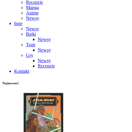
Recenzje
Manga
Anime
Newsy
Inne
Newsy
Bajki
Newsy
Teatr
Newsy
Gry
Newsy
Recenzje
Kontakt
Najnowsze!