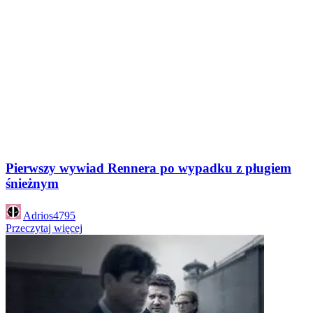
Pierwszy wywiad Rennera po wypadku z pługiem
śnieżnym
Posted
Adrios4795
by
Przeczytaj więcej