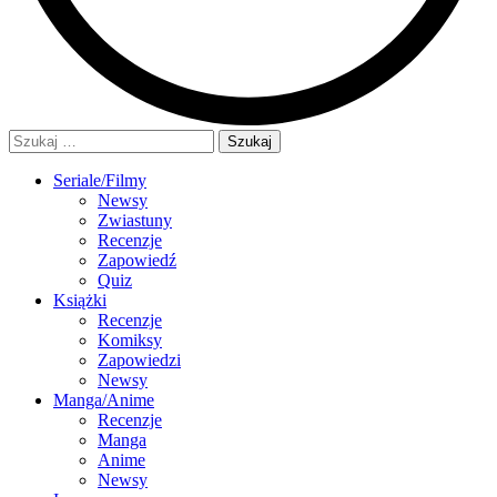
Szukaj:
Seriale/Filmy
Newsy
Zwiastuny
Recenzje
Zapowiedź
Quiz
Książki
Recenzje
Komiksy
Zapowiedzi
Newsy
Manga/Anime
Recenzje
Manga
Anime
Newsy