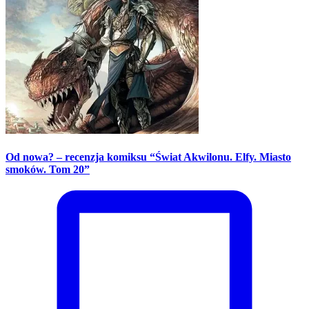
Od nowa? – recenzja komiksu “Świat Akwilonu. Elfy. Miasto
smoków. Tom 20”