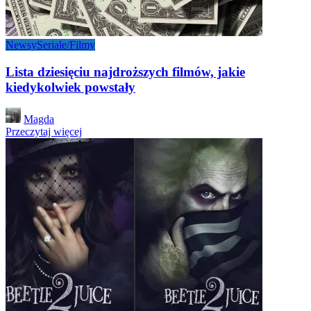
Newsy
Seriale/Filmy
Lista dziesięciu najdroższych filmów, jakie
kiedykolwiek powstały
Posted
Magda
by
Przeczytaj więcej