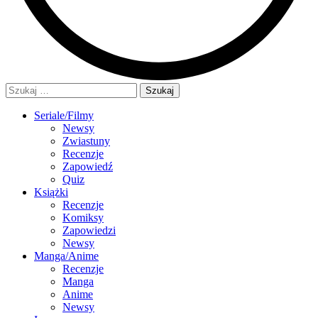
Szukaj:
Seriale/Filmy
Newsy
Zwiastuny
Recenzje
Zapowiedź
Quiz
Książki
Recenzje
Komiksy
Zapowiedzi
Newsy
Manga/Anime
Recenzje
Manga
Anime
Newsy