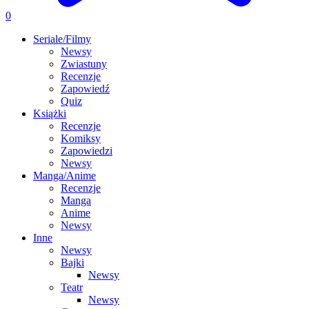
0
Seriale/Filmy
Newsy
Zwiastuny
Recenzje
Zapowiedź
Quiz
Książki
Recenzje
Komiksy
Zapowiedzi
Newsy
Manga/Anime
Recenzje
Manga
Anime
Newsy
Inne
Newsy
Bajki
Newsy
Teatr
Newsy