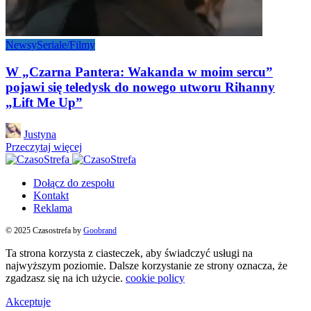
Newsy
Seriale/Filmy
W „Czarna Pantera: Wakanda w moim sercu”
pojawi się teledysk do nowego utworu Rihanny
„Lift Me Up”
Posted
Justyna
by
Przeczytaj więcej
Dołącz do zespołu
Kontakt
Reklama
© 2025 Czasostrefa by
Goobrand
Ta strona korzysta z ciasteczek, aby świadczyć usługi na
najwyższym poziomie. Dalsze korzystanie ze strony oznacza, że
zgadzasz się na ich użycie.
cookie policy
Akceptuje