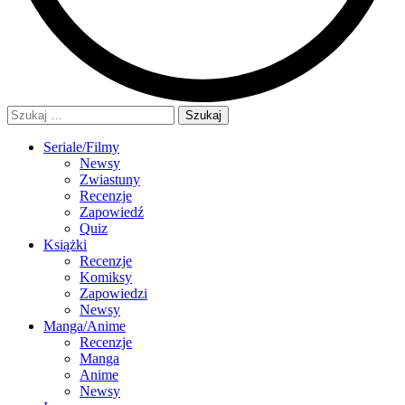
Szukaj:
Seriale/Filmy
Newsy
Zwiastuny
Recenzje
Zapowiedź
Quiz
Książki
Recenzje
Komiksy
Zapowiedzi
Newsy
Manga/Anime
Recenzje
Manga
Anime
Newsy