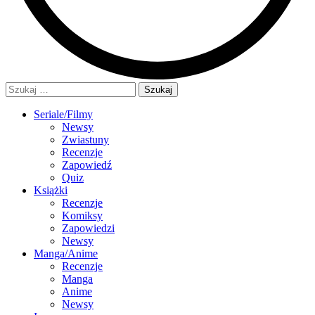
Szukaj:
Seriale/Filmy
Newsy
Zwiastuny
Recenzje
Zapowiedź
Quiz
Książki
Recenzje
Komiksy
Zapowiedzi
Newsy
Manga/Anime
Recenzje
Manga
Anime
Newsy