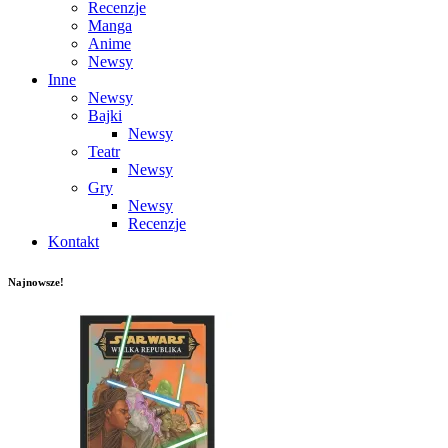
Recenzje
Manga
Anime
Newsy
Inne
Newsy
Bajki
Newsy
Teatr
Newsy
Gry
Newsy
Recenzje
Kontakt
Najnowsze!