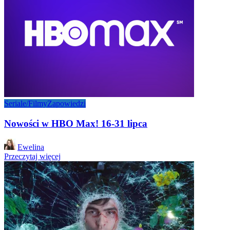
Seriale/Filmy
Zapowiedzi
Nowości w HBO Max! 16-31 lipca
Posted
Ewelina
by
Przeczytaj więcej