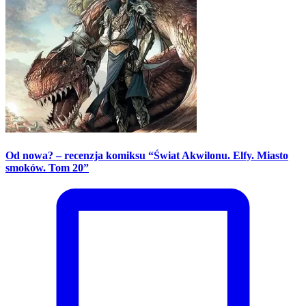
Od nowa? – recenzja komiksu “Świat Akwilonu. Elfy. Miasto
smoków. Tom 20”