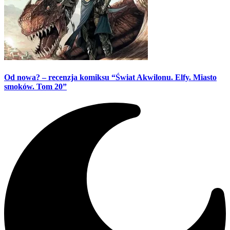
Od nowa? – recenzja komiksu “Świat Akwilonu. Elfy. Miasto
smoków. Tom 20”