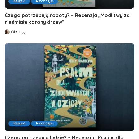
Książki
Recenzje
Czego potrzebują roboty? – Recenzja „Modlitwy za
nieśmiałe korony drzew”
Ola
Posted
by
Książki
Recenzje
Czego potrzebują ludzie? – Recenzja „Psalmu dla