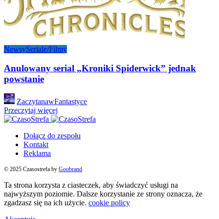
Newsy
Seriale/Filmy
Anulowany serial „Kroniki Spiderwick” jednak
powstanie
Posted
ZaczytanawFantastyce
by
Przeczytaj więcej
Dołącz do zespołu
Kontakt
Reklama
© 2025 Czasostrefa by
Goobrand
Ta strona korzysta z ciasteczek, aby świadczyć usługi na
najwyższym poziomie. Dalsze korzystanie ze strony oznacza, że
zgadzasz się na ich użycie.
cookie policy