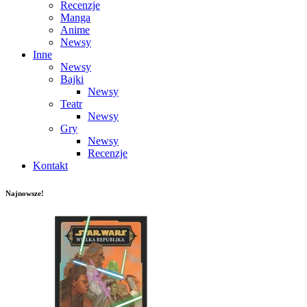
Recenzje
Manga
Anime
Newsy
Inne
Newsy
Bajki
Newsy
Teatr
Newsy
Gry
Newsy
Recenzje
Kontakt
Najnowsze!