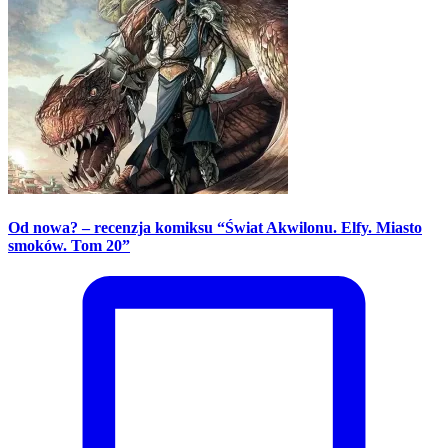
Od nowa? – recenzja komiksu “Świat Akwilonu. Elfy. Miasto
smoków. Tom 20”