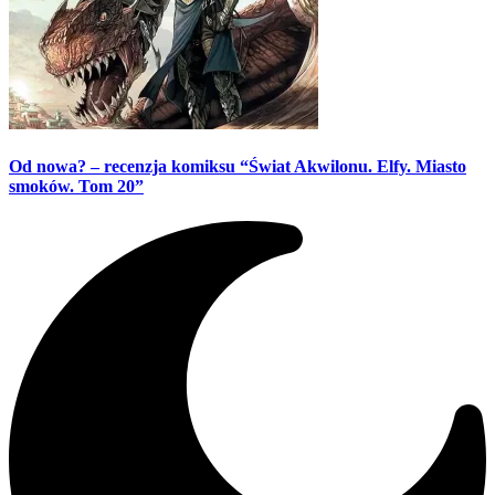
Od nowa? – recenzja komiksu “Świat Akwilonu. Elfy. Miasto
smoków. Tom 20”