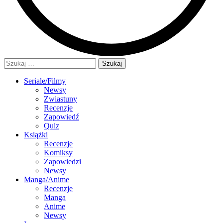
Szukaj:
Seriale/Filmy
Newsy
Zwiastuny
Recenzje
Zapowiedź
Quiz
Książki
Recenzje
Komiksy
Zapowiedzi
Newsy
Manga/Anime
Recenzje
Manga
Anime
Newsy