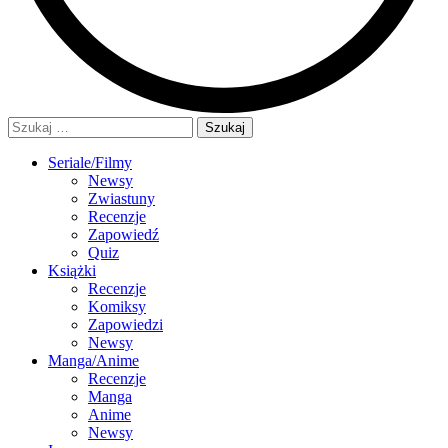
Szukaj:
Seriale/Filmy
Newsy
Zwiastuny
Recenzje
Zapowiedź
Quiz
Książki
Recenzje
Komiksy
Zapowiedzi
Newsy
Manga/Anime
Recenzje
Manga
Anime
Newsy