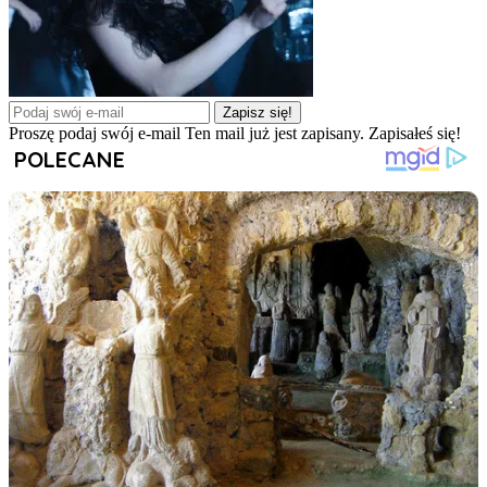
Zapisz się!
Proszę podaj swój e-mail
Ten mail już jest zapisany.
Zapisałeś się!