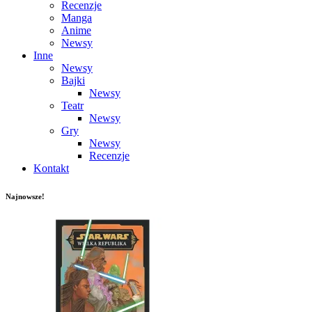
Recenzje
Manga
Anime
Newsy
Inne
Newsy
Bajki
Newsy
Teatr
Newsy
Gry
Newsy
Recenzje
Kontakt
Najnowsze!