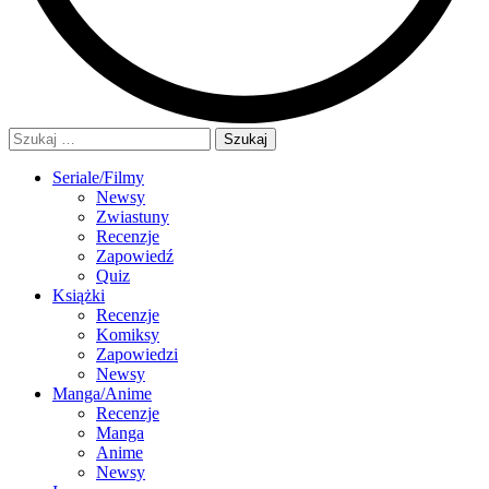
Szukaj:
Seriale/Filmy
Newsy
Zwiastuny
Recenzje
Zapowiedź
Quiz
Książki
Recenzje
Komiksy
Zapowiedzi
Newsy
Manga/Anime
Recenzje
Manga
Anime
Newsy