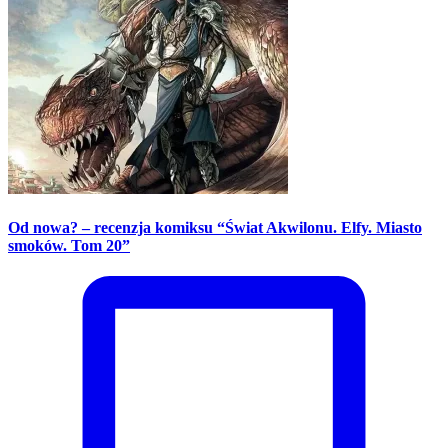
Od nowa? – recenzja komiksu “Świat Akwilonu. Elfy. Miasto
smoków. Tom 20”