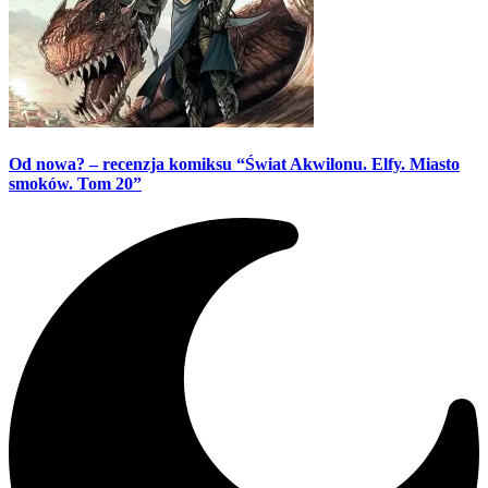
Od nowa? – recenzja komiksu “Świat Akwilonu. Elfy. Miasto
smoków. Tom 20”