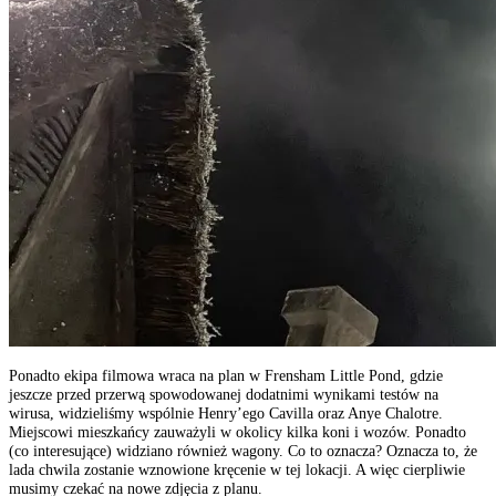
Ponadto ekipa filmowa wraca na plan w Frensham Little Pond, gdzie
jeszcze przed przerwą spowodowanej dodatnimi wynikami testów na
wirusa, widzieliśmy wspólnie Henry’ego Cavilla oraz Anye Chalotre.
Miejscowi mieszkańcy zauważyli w okolicy kilka koni i wozów. Ponadto
(co interesujące) widziano również wagony. Co to oznacza? Oznacza to, że
lada chwila zostanie wznowione kręcenie w tej lokacji. A więc cierpliwie
musimy czekać na nowe zdjęcia z planu.