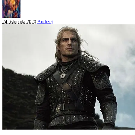
Posted
24 listopada 2020
Andrzej
by