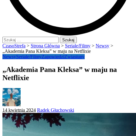
Szukaj:
CzasoStrefa
>
Strona Główna
>
Seriale/Filmy
>
Newsy
>
„Akademia Pana Kleksa” w maju na Netflixie
Newsy
Seriale/Filmy
Zapowiedzi
Zwiastuny
„Akademia Pana Kleksa” w maju na
Netflixie
Posted
14 kwietnia 2024
Radek Głuchowski
by