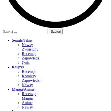
Szukaj:
Seriale/Filmy
Newsy
Zwiastuny
Recenzje
Zapowiedź
Quiz
Książki
Recenzje
Komiksy
Zapowiedzi
Newsy
Manga/Anime
Recenzje
Manga
Anime
Newsy