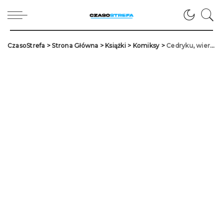
CzasoStrefa
>
Strona Główna
>
Książki
>
Komiksy
>
Cedryku, wierzę w Ciebie!