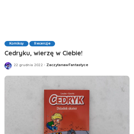
Komiksy
Recenzje
Cedryku, wierzę w Ciebie!
22 grudnia 2022
ZaczytanawFantastyce
Posted
by