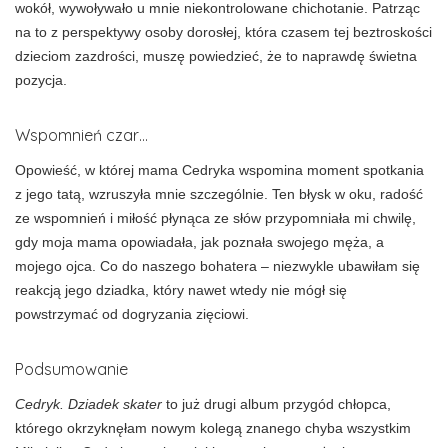
wokół, wywoływało u mnie niekontrolowane chichotanie. Patrząc
na to z perspektywy osoby dorosłej, która czasem tej beztroskości
dzieciom zazdrości, muszę powiedzieć, że to naprawdę świetna
pozycja.
Wspomnień czar…
Opowieść, w której mama Cedryka wspomina moment spotkania
z jego tatą, wzruszyła mnie szczególnie. Ten błysk w oku, radość
ze wspomnień i miłość płynąca ze słów przypomniała mi chwilę,
gdy moja mama opowiadała, jak poznała swojego męża, a
mojego ojca. Co do naszego bohatera – niezwykle ubawiłam się
reakcją jego dziadka, który nawet wtedy nie mógł się
powstrzymać od dogryzania zięciowi.
Podsumowanie
Cedryk. Dziadek skater
to już drugi album przygód chłopca,
którego okrzyknęłam nowym kolegą znanego chyba wszystkim