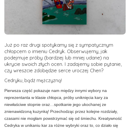
Już po raz drugi spotykamy się z sympatycznym
chłopcem o imieniu Cedryk. Obserwujemy, jak
podejmuje próby (bardziej lub mniej udane) na
ukrycie swoich złych ocen. I zadajemy sobie pytanie,
czy wreszcie zdobędzie serce uroczej Chen?
Cedryku, bądź mężczyzną!
Pierwsza część pokazuje nam między innymi wybory na
reprezentanta w klasie chłopca, próby uniknięcia kary za
niewłaściwe stopnie oraz…spotkanie jego ukochanej ze
znienawidzoną kuzynką! Przechodząc przez kolejne rozdziały,
czasami nie mogłam powstrzymać się od śmiechu. Kreatywność
Cedryka w unikaniu kar za różne wybryki oraz to, co działo się