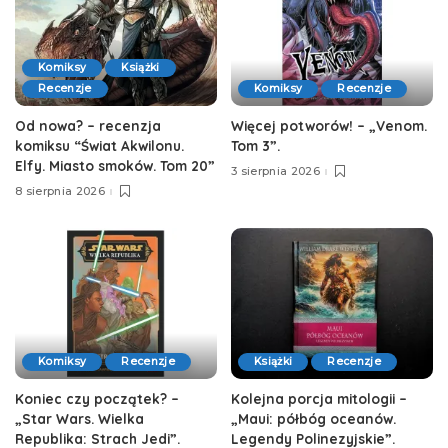
Komiksy
Książki
Recenzje
Komiksy
Recenzje
Od nowa? – recenzja
Więcej potworów! – „Venom.
komiksu “Świat Akwilonu.
Tom 3”.
Elfy. Miasto smoków. Tom 20”
3 sierpnia 2026
8 sierpnia 2026
Komiksy
Recenzje
Książki
Recenzje
Koniec czy początek? –
Kolejna porcja mitologii –
„Star Wars. Wielka
„Maui: półbóg oceanów.
Republika: Strach Jedi”.
Legendy Polinezyjskie”.