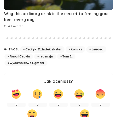
Cedryk. Dziadek skater
komiks
Laudec
TAGS:
Raoul Cauvin
recenzja
Tom 2.
wydawnictwo Egmont
Jak oceniasz?
0
0
0
0
0