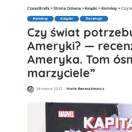
CzasoStrefa
>
Strona Główna
>
Książki
>
Komiksy
>
Czy świat
Komiksy
Książki
Recenzje
Czy świat potrzeb
Ameryki? — recen
Ameryka. Tom ós
marzyciele”
26 marca 2023
Marta Banaszkiewicz
Posted
by