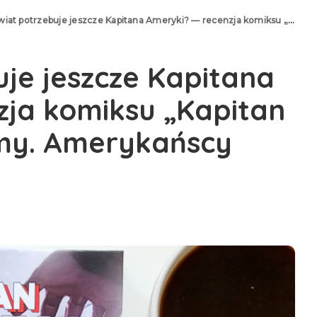
 potrzebuje jeszcze Kapitana Ameryki? — recenzja komiksu „Kapitan Ameryka. Tom ósmy. Amerykańscy marzyciele”
uje jeszcze Kapitana
zja komiksu „Kapitan
my. Amerykańscy