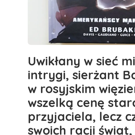
Uwikłany w sieć 
intrygi, sierżant 
w rosyjskim więzie
wszelką cenę stara
przyjaciela, lecz 
swoich racji świat,