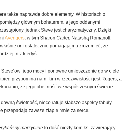
era także naprawdę dobre elementy. W historiach o
e pomiędzy głównym bohaterem, a jego oddanymi
zastąpiony, jednak Steve jest charyzmatyczny. Dzięki
ymi
Avengers
, w tym Sharon Carter, Natashą Romanoff,
o właśnie oni ostatecznie pomagają mu zrozumieć, że
rdziej, niż kiedyś.
Steve’owi jego mocy i ponowne umieszczenie go w ciele
abieg przypomina nam, kim w rzeczywistości jest Rogers, a
ekonaniu, że jego obecność we współczesnym świecie
dawną świetność, nieco ratuje słabsze aspekty fabuły,
ie przepadają zawsze złapie mnie za serce.
rykańscy marzyciele
to dość niezły komiks, zawierający