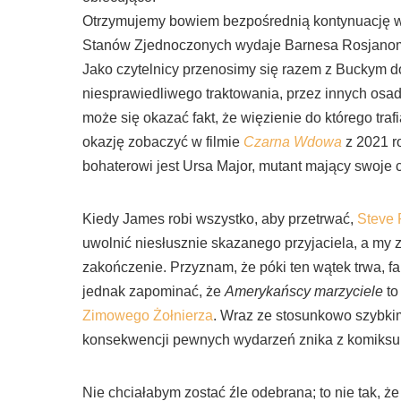
Otrzymujemy bowiem bezpośrednią kontynuację
Stanów Zjednoczonych wydaje Barnesa Rosjanom, 
Jako czytelnicy przenosimy się razem z Buckym do
niesprawiedliwego traktowania, przez innych osa
może się okazać fakt, że więzienie do którego trafi
okazję zobaczyć w filmie
Czarna Wdowa
z 2021 r
bohaterowi jest Ursa Major, mutant mający swoj
Kiedy James robi wszystko, aby przetrwać,
Steve 
uwolnić niesłusznie skazanego przyjaciela, a my 
zakończenie. Przyznam, że póki ten wątek trwa, fa
jednak zapominać, że
Amerykańscy marzyciele
to
Zimowego Żołnierza
. Wraz ze stosunkowo szybki
konsekwencji pewnych wydarzeń znika z komiksu i 
Nie chciałabym zostać źle odebrana; to nie tak, że