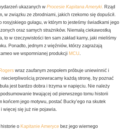
 wydarzeń ukazanych w
Procesie Kapitana Ameryki
.
Rząd
w związku ze zbrodniami, jakich rzekomo się dopuścił.
 rosyjskiego gułagu, w którym to jesteśmy świadkami jego
dzonych oraz samych strażników. Niemałą ciekawostką
a, to w rzeczywistości ten sam zakład karny, jaki mieliśmy
oku. Ponadto, jednym z więźniów, którzy zagrażają
e cameo we wspomnianej produkcji
MCU
.
Rogers
wraz zaufanym zespołem próbuje uniewinnić i
z niecierpliwością przewracamy każdą stronę, by poznać
buła jest bardzo dobra i trzyma w napięciu. Nie należy
 podsumowanie trwającej od pierwszego tomu historii
m końcem jego motywu, postać Bucky’ego na skutek
więcej się już nie pojawia.
 historie o
Kapitanie Ameryce
bez jego wiernego