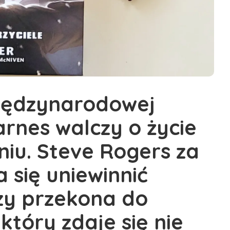
międzynarodowej
Barnes walczy o życie
niu. Steve Rogers za
 się uniewinnić
czy przekona do
 który zdaje się nie