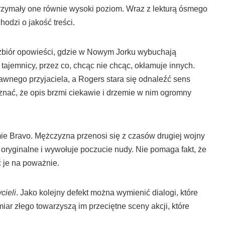
trzymały one równie wysoki poziom. Wraz z lekturą ósmego
odzi o jakość treści.
zbiór opowieści, gdzie w Nowym Jorku wybuchają
ajemnicy, przez co, chcąc nie chcąc, okłamuje innych.
awnego przyjaciela, a Rogers stara się odnaleźć sens
zyznać, że opis brzmi ciekawie i drzemie w nim ogromny
mie Bravo. Mężczyzna przenosi się z czasów drugiej wojny
 oryginalne i wywołuje poczucie nudy. Nie pomaga fakt, że
 je na poważnie.
cieli
. Jako kolejny defekt można wymienić dialogi, które
ar złego towarzyszą im przeciętne sceny akcji, które