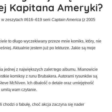
ej Kapitana Ameryki?
e w zeszytach #616–619 serii
Captain America
(z 2005
iele
to długo wyczekiwany przeze mnie komiks, który, nie
iej. Aktualnie jestem już po lekturze. Jakie są moje
ia jednej z największych zalet tego albumu. Mianowicie
ystkie komiksy z runu Brubakera. Autorami rysunków są
teve McNiven. Ich dbałość o detale oraz umiejętność
 umilą wam czytanie.
 chodzi o fabułę, choć akcja zaczyna się nader