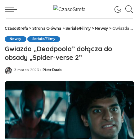
CzasoStrefa
>
Strona Główna
>
Seriale/Filmy
>
Newsy
>
Gwiazda „Deadpoola” dołącza do obsady „Spider-verse 2”
Newsy
Seriale/Filmy
Gwiazda „Deadpoola” dołącza do
obsady „Spider-verse 2”
3 marca 2023
Piotr Daab
Posted
by