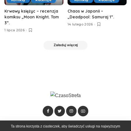
Komiksy
Recenzje
Komiksy
Recenzje
Krwawy księżyc – recenzja
Chaos w Japonii –
komiksu „Moon Knight. Tom
„Deadpool: Samuraj 1”.
3”.
14 lutego 2026
1 lipca 2026
Załaduj więcej
Dołącz do zespołu
Kontakt
Reklama
Ta strona korzysta z ciasteczek, aby świadczyć usługi na najwyższym