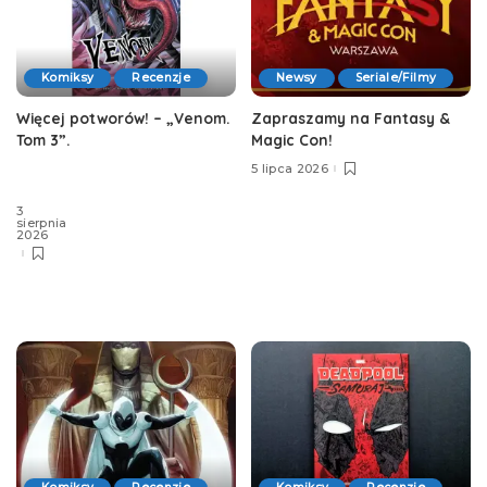
Komiksy
Recenzje
Newsy
Seriale/Filmy
Więcej potworów! – „Venom.
Zapraszamy na Fantasy &
Tom 3”.
Magic Con!
5 lipca 2026
3
sierpnia
2026