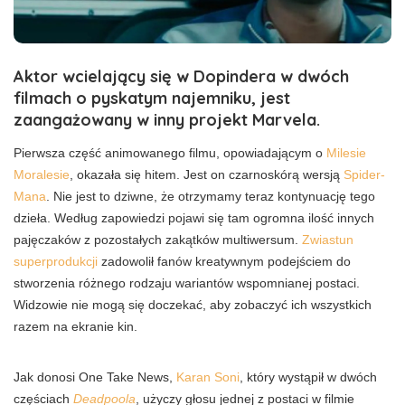
Aktor wcielający się w Dopindera w dwóch
filmach o pyskatym najemniku, jest
zaangażowany w inny projekt Marvela.
Pierwsza część animowanego filmu, opowiadającym o
Milesie
Moralesie
, okazała się hitem. Jest on czarnoskórą wersją
Spider-
Mana
. Nie jest to dziwne, że otrzymamy teraz kontynuację tego
dzieła. Według zapowiedzi pojawi się tam ogromna ilość innych
pajęczaków z pozostałych zakątków multiwersum.
Zwiastun
superprodukcji
zadowolił fanów kreatywnym podejściem do
stworzenia różnego rodzaju wariantów wspomnianej postaci.
Widzowie nie mogą się doczekać, aby zobaczyć ich wszystkich
razem na ekranie kin.
Jak donosi One Take News,
Karan Soni
, który wystąpił w dwóch
częściach
Deadpoola
, użyczy głosu jednej z postaci w filmie