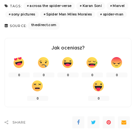
across the spider-verse
Karan Soni
Marvel
TAGS:
sony pictures
Spider Man Miles Morales
spider-man
thedirect.com
SOURCE:
Jak oceniasz?
0
0
0
0
0
0
0
SHARE