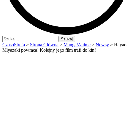
Szukaj:
CzasoStrefa
>
Strona Główna
>
Manga/Anime
>
Newsy
>
Hayao
Miyazaki powraca! Kolejny jego film trafi do kin!