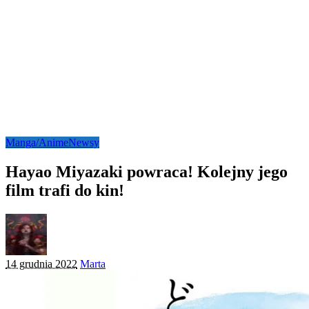
Manga/Anime
Newsy
Hayao Miyazaki powraca! Kolejny jego
film trafi do kin!
Posted
14 grudnia 2022
Marta
by