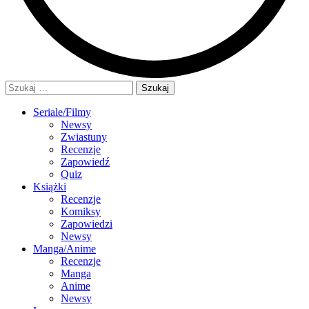
Szukaj:
Seriale/Filmy
Newsy
Zwiastuny
Recenzje
Zapowiedź
Quiz
Książki
Recenzje
Komiksy
Zapowiedzi
Newsy
Manga/Anime
Recenzje
Manga
Anime
Newsy