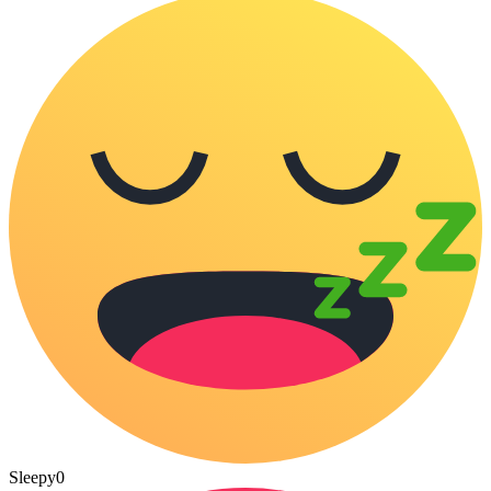
Sleepy
0