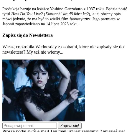
Produkcja bazuje na książce Yoshino Genzaburo z 1937 roku. Będzie nosić
tytuł
How Do You Live?
(
Kimitachi wa dō ikiru ka?
), a jej obecny opis
mówi jedynie, że ma być to wielki film fantastyczny. Jego premiera w
Japonii zapowiedziano na 14 lipca 2023 roku.
Zapisz się do Newslettera
Wiesz, co zrobiła Wednesday z osobami, które nie zapisały się do
newslettera? My też nie wiemy...
Zapisz się!
Proszę podaj swój e-mail
Ten mail już jest zapisany.
Zapisałeś się!