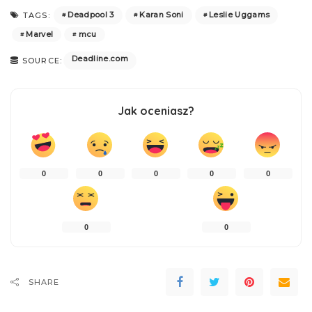
Deadpool 3
Karan Soni
Leslie Uggams
TAGS:
Marvel
mcu
Deadline.com
SOURCE:
Jak oceniasz?
0
0
0
0
0
0
0
SHARE