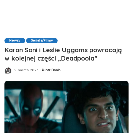
Newsy
Seriale/Filmy
Karan Soni i Leslie Uggams powracają
w kolejnej części „Deadpoola”
31 marca 2023
Piotr Daab
Posted
by