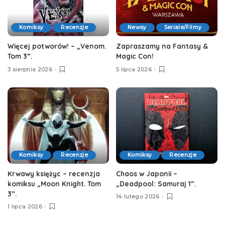
Komiksy
Recenzje
Newsy
Seriale/Filmy
Więcej potworów! – „Venom.
Zapraszamy na Fantasy &
Tom 3”.
Magic Con!
3 sierpnia 2026
5 lipca 2026
Komiksy
Recenzje
Komiksy
Recenzje
Krwawy księżyc – recenzja
Chaos w Japonii –
komiksu „Moon Knight. Tom
„Deadpool: Samuraj 1”.
3”.
14 lutego 2026
1 lipca 2026