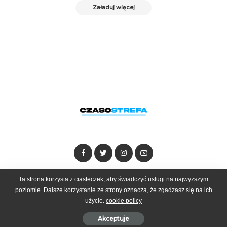
Załaduj więcej
Dołącz do zespołu
Kontakt
Reklama
Ta strona korzysta z ciasteczek, aby świadczyć usługi na najwyższym
poziomie. Dalsze korzystanie ze strony oznacza, że zgadzasz się na ich
użycie.
cookie policy
© 2025 Czasostrefa by
Goobrand
Akceptuje