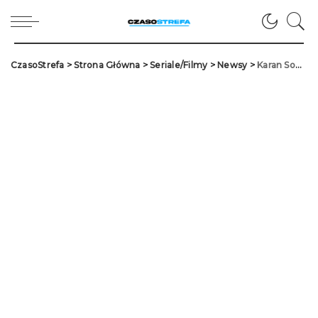
CzasoStrefa
>
Strona Główna
>
Seriale/Filmy
>
Newsy
>
Karan Soni i Leslie Uggams powracają w kolejnej części „Deadpoola”