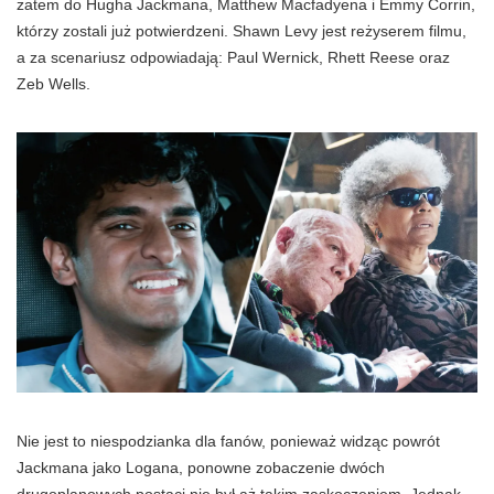
zatem do Hugha Jackmana, Matthew Macfadyena i Emmy Corrin,
którzy zostali już potwierdzeni. Shawn Levy jest reżyserem filmu,
a za scenariusz odpowiadają: Paul Wernick, Rhett Reese oraz
Zeb Wells.
Nie jest to niespodzianka dla fanów, ponieważ widząc powrót
Jackmana jako Logana, ponowne zobaczenie dwóch
drugoplanowych postaci nie był aż takim zaskoczeniem. Jednak