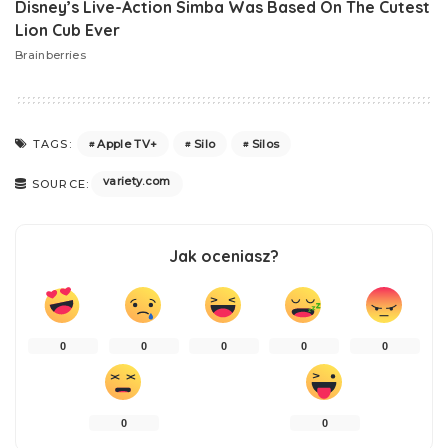
Apple TV+
Silo
Silos
TAGS:
variety.com
SOURCE:
Jak oceniasz?
0
0
0
0
0
0
0