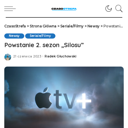
CzasoStrefa
>
Strona Główna
>
Seriale/Filmy
>
Newsy
>
Powstanie 2. sezon „Silosu”
Newsy
Seriale/Filmy
Powstanie 2. sezon „Silosu”
21 czerwca 2023
Radek Głuchowski
Posted
by