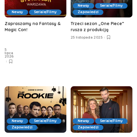
Newsy
Seriale/Filmy
Zapowiedzi
Newsy
Seriale/Filmy
Trzeci sezon „One Piece”
Zapraszamy na Fantasy &
rusza z produkcją
Magic Con!
25 listopada 2025
5
lipca
2026
Newsy
Seriale/Filmy
Newsy
Seriale/Filmy
Zapowiedzi
Zapowiedzi