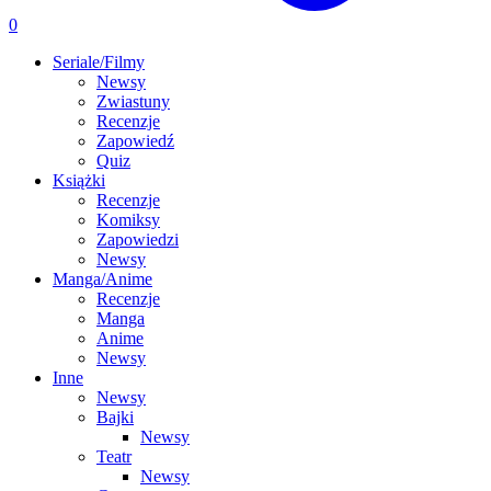
0
Seriale/Filmy
Newsy
Zwiastuny
Recenzje
Zapowiedź
Quiz
Książki
Recenzje
Komiksy
Zapowiedzi
Newsy
Manga/Anime
Recenzje
Manga
Anime
Newsy
Inne
Newsy
Bajki
Newsy
Teatr
Newsy