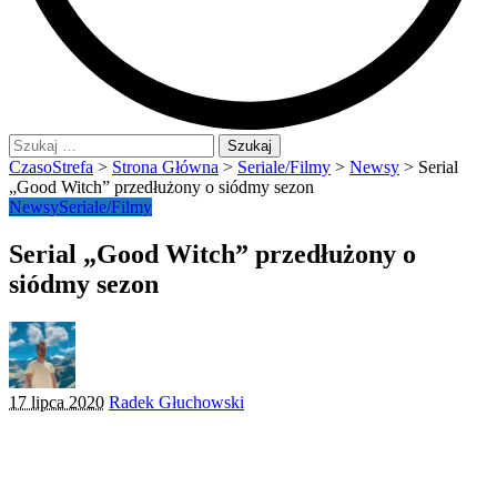
Szukaj:
CzasoStrefa
>
Strona Główna
>
Seriale/Filmy
>
Newsy
>
Serial
„Good Witch” przedłużony o siódmy sezon
Newsy
Seriale/Filmy
Serial „Good Witch” przedłużony o
siódmy sezon
Posted
17 lipca 2020
Radek Głuchowski
by