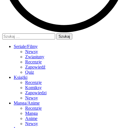
Szukaj:
Seriale/Filmy
Newsy
Zwiastuny
Recenzje
Zapowiedź
Quiz
Książki
Recenzje
Komiksy
Zapowiedzi
Newsy
Manga/Anime
Recenzje
Manga
Anime
Newsy