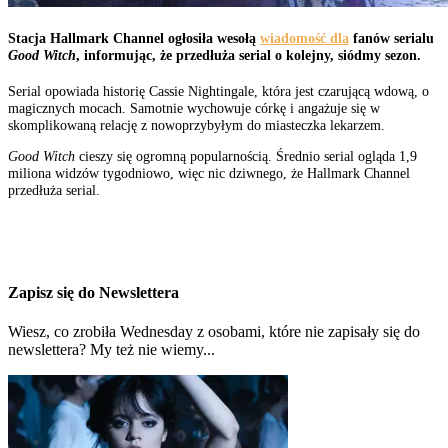
Stacja Hallmark Channel ogłosiła wesołą
wiadomość dla
fanów serialu
Good Witch
, informując, że przedłuża serial o kolejny, siódmy sezon.
Serial opowiada historię Cassie Nightingale, która jest czarującą wdową, o
magicznych mocach. Samotnie wychowuje córkę i angażuje się w
skomplikowaną relację z nowoprzybyłym do miasteczka lekarzem.
Good Witch
cieszy się ogromną popularnością. Średnio serial ogląda 1,9
miliona widzów tygodniowo, więc nic dziwnego, że Hallmark Channel
przedłuża serial.
Zapisz się do Newslettera
Wiesz, co zrobiła Wednesday z osobami, które nie zapisały się do
newslettera? My też nie wiemy...