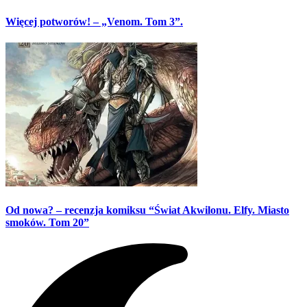
Więcej potworów! – „Venom. Tom 3”.
Od nowa? – recenzja komiksu “Świat Akwilonu. Elfy. Miasto
smoków. Tom 20”