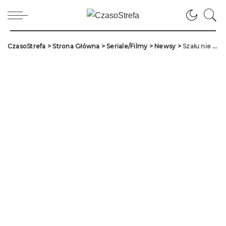
CzasoStrefa
>
Strona Główna
>
Seriale/Filmy
>
Newsy
>
Szału nie było… Recenzja 7×01 The 100! [SPOILERY]