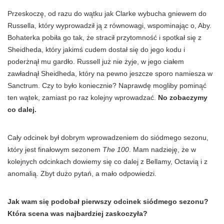
Przeskoczę, od razu do wątku jak Clarke wybucha gniewem do
Russella, który wyprowadził ją z równowagi, wspominając o, Aby.
Bohaterka pobiła go tak, że stracił przytomność i spotkał się z
Sheidheda, który jakimś cudem dostał się do jego kodu i
poderżnął mu gardło. Russell już nie żyje, w jego ciałem
zawładnął Sheidheda, który na pewno jeszcze sporo namiesza w
Sanctrum. Czy to było koniecznie? Naprawdę mogliby pominąć
ten wątek, zamiast po raz kolejny wprowadzać.
No zobaczymy
co dalej.
Cały odcinek był dobrym wprowadzeniem do siódmego sezonu,
który jest finałowym sezonem
The 100
. Mam nadzieję, że w
kolejnych odcinkach dowiemy się co dalej z Bellamy, Octavią i z
anomalią. Zbyt dużo pytań, a mało odpowiedzi.
Jak wam się podobał pierwszy odcinek siódmego sezonu?
Która scena was najbardziej zaskoczyła?