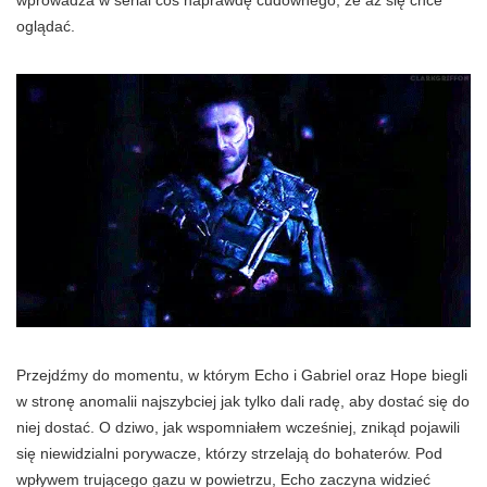
wprowadza w serial coś naprawdę cudownego, że aż się chce
oglądać.
Przejdźmy do momentu, w którym Echo i Gabriel oraz Hope biegli
w stronę anomalii najszybciej jak tylko dali radę, aby dostać się do
niej dostać. O dziwo, jak wspomniałem wcześniej, znikąd pojawili
się niewidzialni porywacze, którzy strzelają do bohaterów. Pod
wpływem trującego gazu w powietrzu, Echo zaczyna widzieć