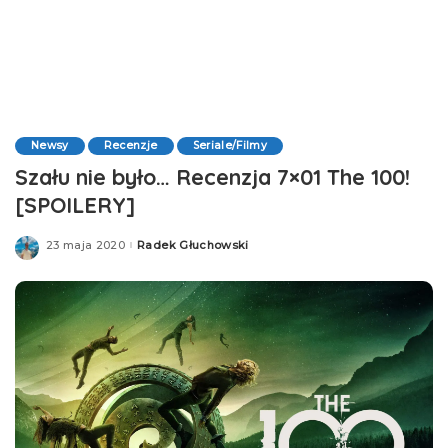
Newsy
Recenzje
Seriale/Filmy
Szału nie było… Recenzja 7×01 The 100!
[SPOILERY]
23 maja 2020
Radek Głuchowski
Posted
by