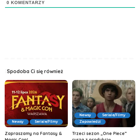
0
KOMENTARZY
Spodoba Ci się również
Newsy
Seriale/Filmy
Newsy
Seriale/Filmy
Zapowiedzi
Zapraszamy na Fantasy &
Trzeci sezon „One Piece”
Magic Con!
rusza z produkcją