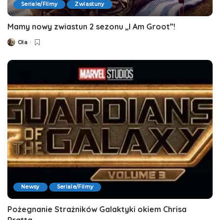
Seriale/Filmy
Zwiastuny
Mamy nowy zwiastun 2 sezonu „I Am Groot”!
Ola
Posted
by
Newsy
Seriale/Filmy
Pożegnanie Strażników Galaktyki okiem Chrisa
Pratta