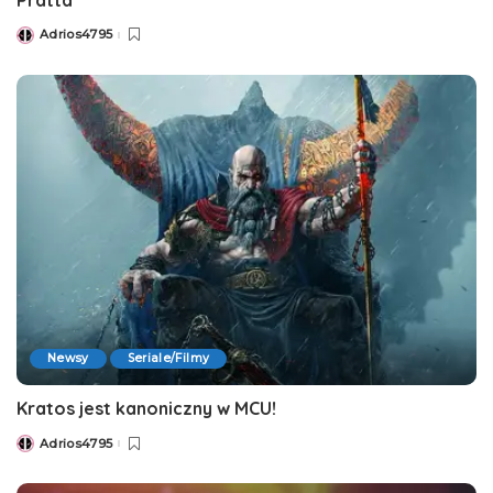
Adrios4795
Posted
by
Newsy
Seriale/Filmy
Kratos jest kanoniczny w MCU!
Adrios4795
Posted
by