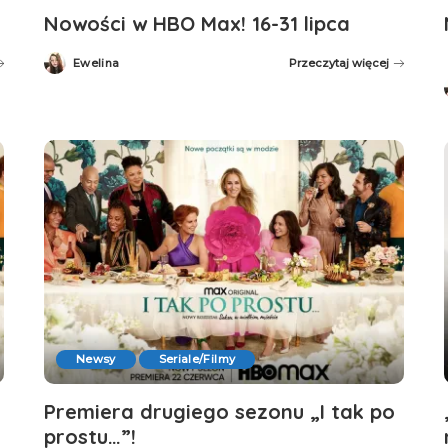
Nowości w HBO Max! 16-31 lipca
Ewelina
Przeczytaj więcej
Posted
by
Newsy
Seriale/Filmy
Premiera drugiego sezonu „I tak po
prostu…”!