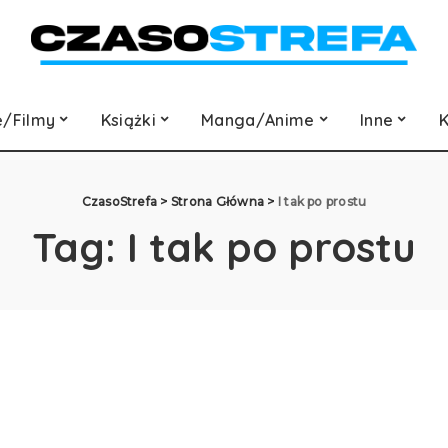
e/Filmy
Książki
Manga/Anime
Inne
K
CzasoStrefa
>
Strona Główna
>
I tak po prostu
Tag:
I tak po prostu