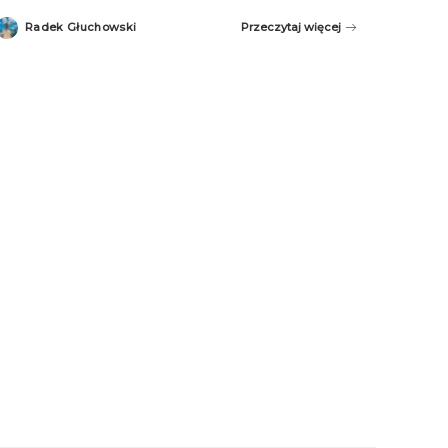
Radek Głuchowski
Przeczytaj więcej
Posted
by