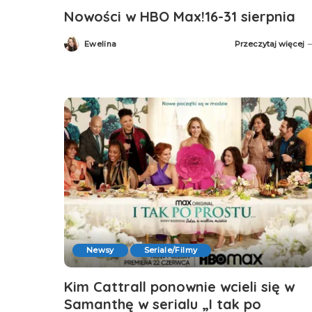
Nowości w HBO Max!16-31 sierpnia
Ewelina
Przeczytaj więcej
Posted
by
Newsy
Seriale/Filmy
Kim Cattrall ponownie wcieli się w
Samanthę w serialu „I tak po