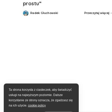
prostu”
Radek Głuchowski
Przeczytaj więcej
Posted
by
Ta strona korzysta z ciasteczek, aby świadczyć
usługi na najwyższym poziomie. Dalsze
korzystanie ze strony oznacza, że zgadzasz się
na ich użycie.
cookie policy