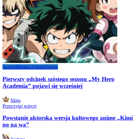
Anime
Manga/Anime
Newsy
Pierwszy odcinek szóstego sezonu „My Hero
Academia” pojawi się wcześniej
Posted
Maja
by
Przeczytaj więcej
Powstanie aktorska wersja kultowego anime „Kimi
no na wa”
Posted