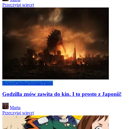
by
Przeczytaj więcej
Newsy
Ogólne
Seriale/Filmy
Godzilla znów zawita do kin. I to prosto z Japonii!
Posted
Marta
by
Przeczytaj więcej