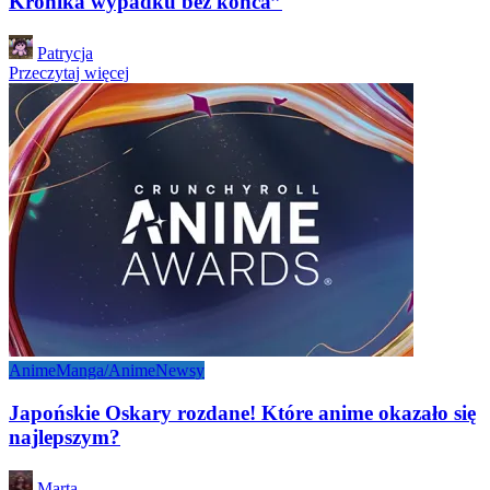
Kronika wypadku bez końca”
Posted
Patrycja
by
Przeczytaj więcej
Anime
Manga/Anime
Newsy
Japońskie Oskary rozdane! Które anime okazało się
najlepszym?
Posted
Marta