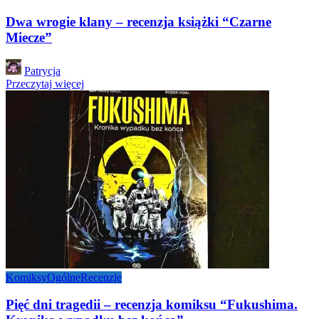
Dwa wrogie klany – recenzja książki “Czarne
Miecze”
Posted
Patrycja
by
Przeczytaj więcej
Komiksy
Ogólne
Recenzje
Pięć dni tragedii – recenzja komiksu “Fukushima.