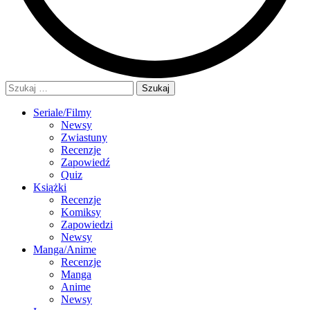
Szukaj:
Seriale/Filmy
Newsy
Zwiastuny
Recenzje
Zapowiedź
Quiz
Książki
Recenzje
Komiksy
Zapowiedzi
Newsy
Manga/Anime
Recenzje
Manga
Anime
Newsy