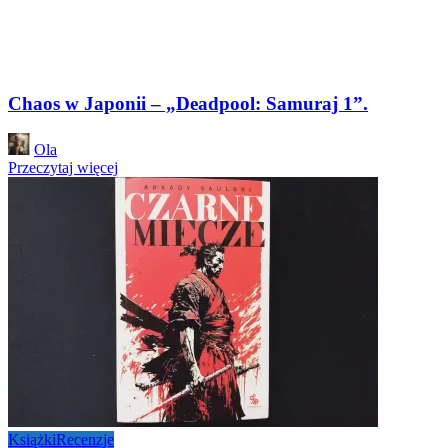
Chaos w Japonii – „Deadpool: Samuraj 1”.
Posted
Ola
by
Przeczytaj więcej
Książki
Recenzje