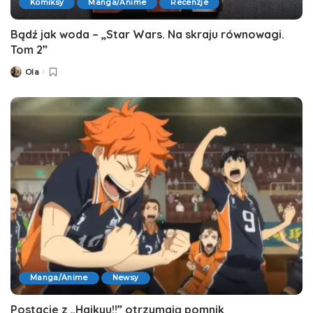
Komiksy
Manga/Anime
Recenzje
Bądź jak woda – „Star Wars. Na skraju równowagi.
Tom 2”
Ola
Posted
by
Manga/Anime
Newsy
Postacie z „Haikyu!!” otrzymają pomnik