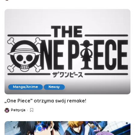
by
Manga/Anime
Newsy
„One Piece” otrzyma swój remake!
Patrycja
Posted
by