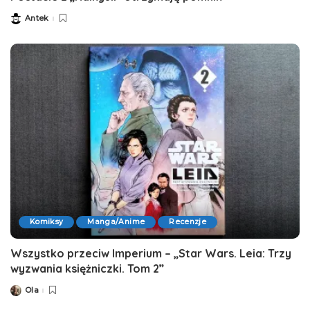
Antek
Posted
by
Komiksy
Manga/Anime
Recenzje
Wszystko przeciw Imperium – „Star Wars. Leia: Trzy
wyzwania księżniczki. Tom 2”
Ola
Posted
by