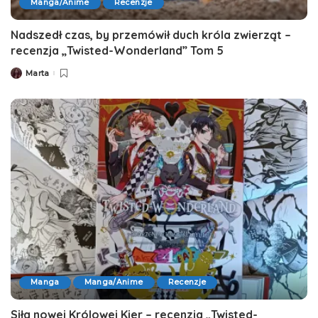
Manga/Anime
Recenzje
Nadszedł czas, by przemówił duch króla zwierząt –
recenzja „Twisted-Wonderland” Tom 5
Marta
Posted
by
Manga
Manga/Anime
Recenzje
Siła nowej Królowej Kier – recenzja „Twisted-