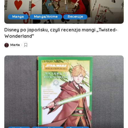
Manga
Manga/Anime
Recenzje
Disney po japońsku, czyli recenzja mangi „Twisted-
Wonderland”
Marta
Posted
by