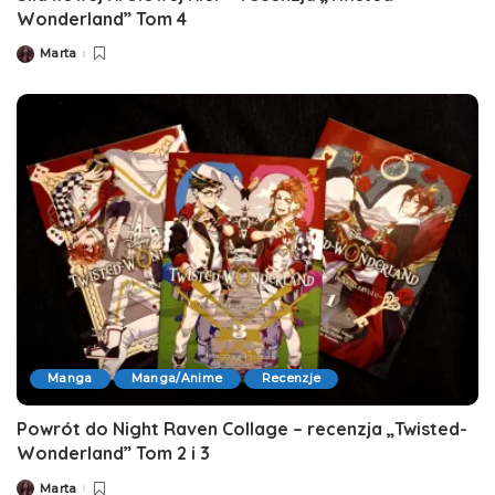
Wonderland” Tom 4
Marta
Posted
by
Manga
Manga/Anime
Recenzje
Powrót do Night Raven Collage – recenzja „Twisted-
Wonderland” Tom 2 i 3
Marta
Posted