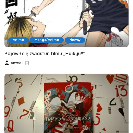
Anime
Manga/Anime
Newsy
Pojawił się zwiastun filmu „Haikyu!!”
Antek
Posted
by