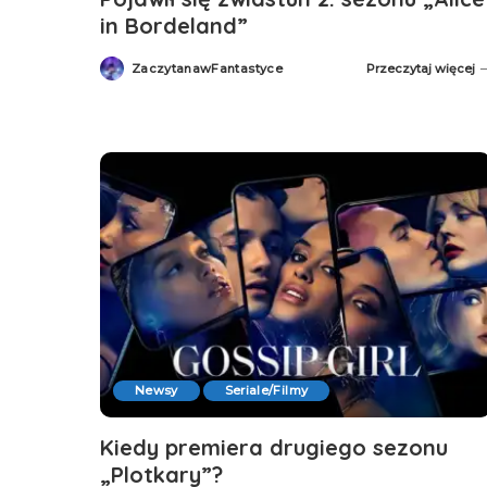
in Bordeland”
ZaczytanawFantastyce
Przeczytaj więcej
Posted
by
Newsy
Seriale/Filmy
Kiedy premiera drugiego sezonu
„Plotkary”?