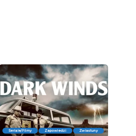
Seriale/Filmy
Zapowiedzi
Zwiastuny