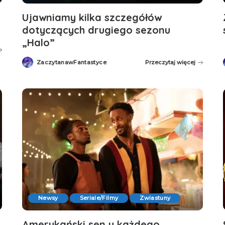
Ujawniamy kilka szczegółów
dotyczących drugiego sezonu
„Halo”
ZaczytanawFantastyce
Przeczytaj więcej
Posted
by
Newsy
Seriale/Filmy
Zwiastuny
Amerykański sen u każdego