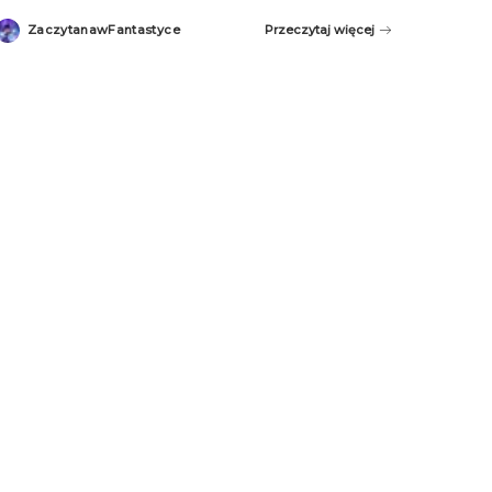
ZaczytanawFantastyce
Przeczytaj więcej
Posted
by