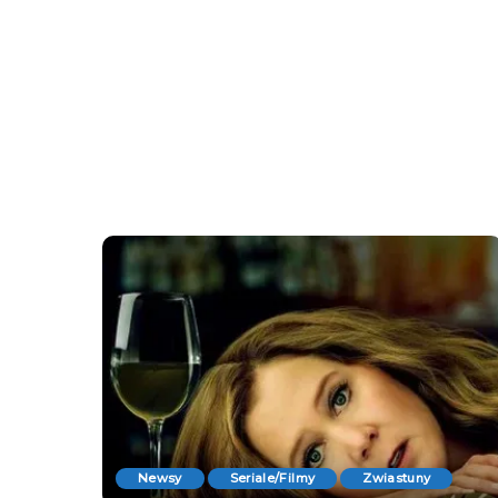
Newsy
Seriale/Filmy
Zwiastuny