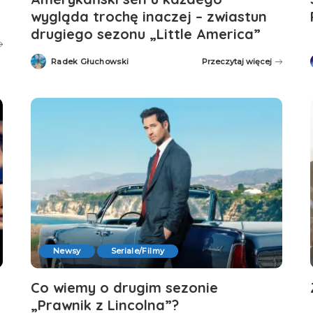
wygląda trochę inaczej – zwiastun
drugiego sezonu „Little America”
Radek Głuchowski
Przeczytaj więcej
Posted
by
Newsy
Seriale/Filmy
Co wiemy o drugim sezonie
„Prawnik z Lincolna”?