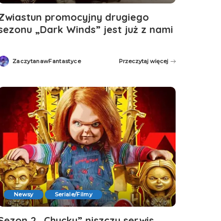
Zwiastun promocyjny drugiego
sezonu „Dark Winds” jest już z nami
ZaczytanawFantastyce
Przeczytaj więcej
Posted
by
Newsy
Seriale/Filmy
Sezon 2 „Chucky” niszczy serwis