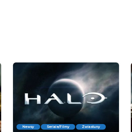
Newsy
Seriale/Filmy
Zwiastuny