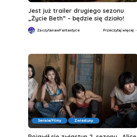
Jest już trailer drugiego sezonu
„Życie Beth” – będzie się działo!
ZaczytanawFantastyce
Przeczytaj więcej
Posted
by
Seriale/Filmy
Zwiastuny
Pojawił się zwiastun 2. sezonu „Alice