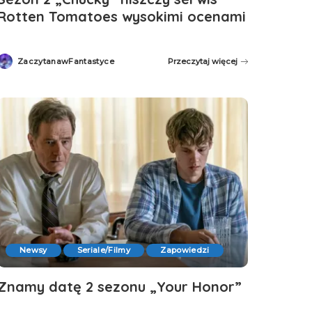
Rotten Tomatoes wysokimi ocenami
ZaczytanawFantastyce
Przeczytaj więcej
Posted
by
Newsy
Seriale/Filmy
Zapowiedzi
Znamy datę 2 sezonu „Your Honor”