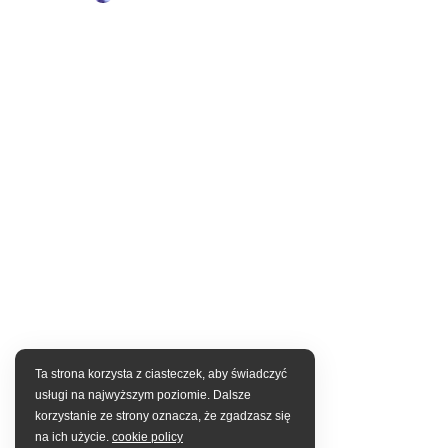
by
Ta strona korzysta z ciasteczek, aby świadczyć
usługi na najwyższym poziomie. Dalsze
korzystanie ze strony oznacza, że zgadzasz się
na ich użycie.
cookie policy