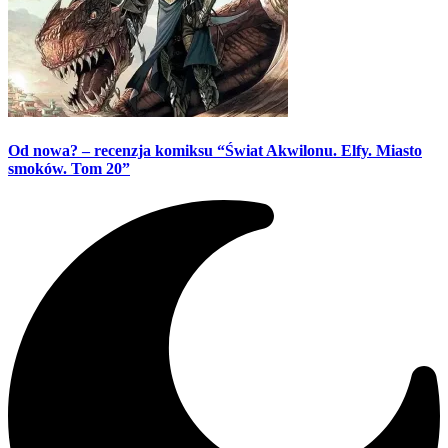
Od nowa? – recenzja komiksu “Świat Akwilonu. Elfy. Miasto
smoków. Tom 20”