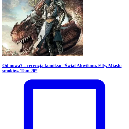
Od nowa? – recenzja komiksu “Świat Akwilonu. Elfy. Miasto
smoków. Tom 20”