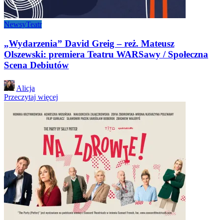
Newsy
Teatr
„Wydarzenia” David Greig – reż. Mateusz
Olszewski: premiera Teatru WARSawy / Społeczna
Scena Debiutów
Posted
Alicja
by
Przeczytaj więcej