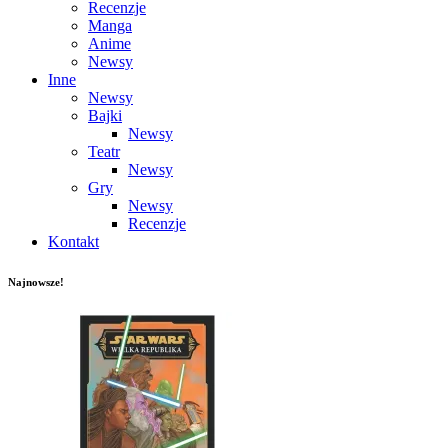
Recenzje
Manga
Anime
Newsy
Inne
Newsy
Bajki
Newsy
Teatr
Newsy
Gry
Newsy
Recenzje
Kontakt
Najnowsze!