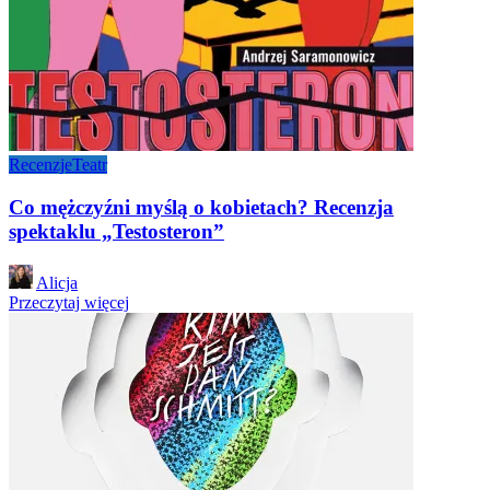
Recenzje
Teatr
Co mężczyźni myślą o kobietach? Recenzja
spektaklu „Testosteron”
Posted
Alicja
by
Przeczytaj więcej