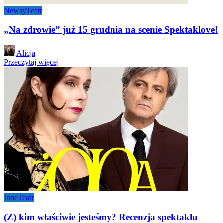
Newsy
Teatr
„Na zdrowie” już 15 grudnia na scenie Spektaklove!
Posted
Alicja
by
Przeczytaj więcej
Inne
Teatr
(Z) kim właściwie jesteśmy? Recenzja spektaklu