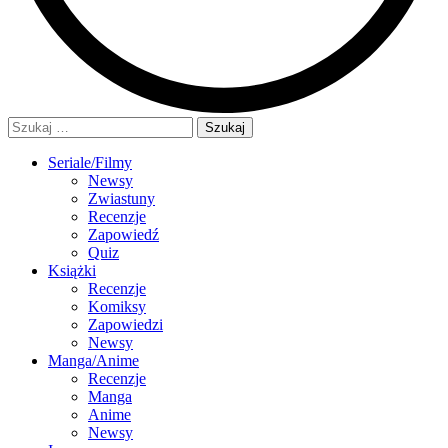
Szukaj:
Seriale/Filmy
Newsy
Zwiastuny
Recenzje
Zapowiedź
Quiz
Książki
Recenzje
Komiksy
Zapowiedzi
Newsy
Manga/Anime
Recenzje
Manga
Anime
Newsy