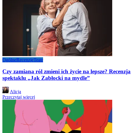
Ogólne
Recenzje
Teatr
Czy zamiana ról zmieni ich życie na lepsze? Recenzja
spektaklu „Jak Zabłocki na mydle”
Posted
Alicja
by
Przeczytaj więcej