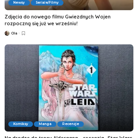
Newsy
Seriale/Filmy
Zdjęcia do nowego filmu Gwiezdnych Wojen
rozpoczną się już we wrześniu!
Ola
Posted
by
Komiksy
Manga
Recenzje
Na drodze do tronu Alderaana – recenzja „Star Wars.