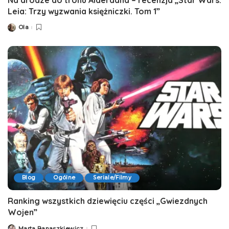
Leia: Trzy wyzwania księżniczki. Tom 1”
Ola
Posted
by
Blog
Ogólne
Seriale/Filmy
Ranking wszystkich dziewięciu części „Gwiezdnych
Wojen”
Marta Banaszkiewicz