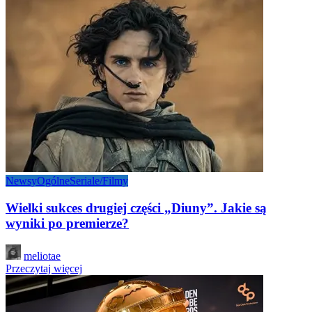
Newsy
Ogólne
Seriale/Filmy
Wielki sukces drugiej części „Diuny”. Jakie są
wyniki po premierze?
Posted
meliotae
by
Przeczytaj więcej