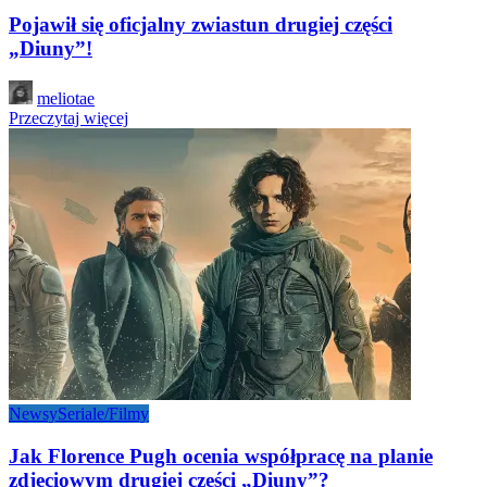
Pojawił się oficjalny zwiastun drugiej części
„Diuny”!
Posted
meliotae
by
Przeczytaj więcej
Newsy
Seriale/Filmy
Jak Florence Pugh ocenia współpracę na planie
zdjęciowym drugiej części „Diuny”?