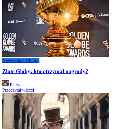
Newsy
Seriale/Filmy
Złote Globy: kto otrzymał nagrody?
Posted
Patrycja
by
Przeczytaj więcej