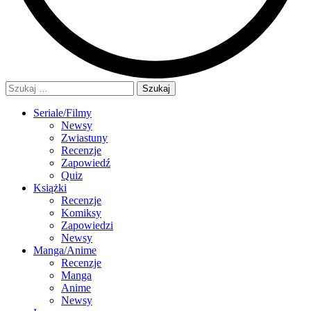
Szukaj:
Seriale/Filmy
Newsy
Zwiastuny
Recenzje
Zapowiedź
Quiz
Książki
Recenzje
Komiksy
Zapowiedzi
Newsy
Manga/Anime
Recenzje
Manga
Anime
Newsy