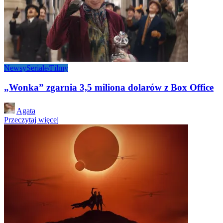
Newsy
Seriale/Filmy
„Wonka” zgarnia 3,5 miliona dolarów z Box Office
Posted
Agata
by
Przeczytaj więcej