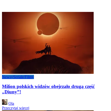
Newsy
Seriale/Filmy
Milion polskich widzów obejrzało drugą część
„Diuny”!
Posted
Ola
by
Przeczytaj więcej