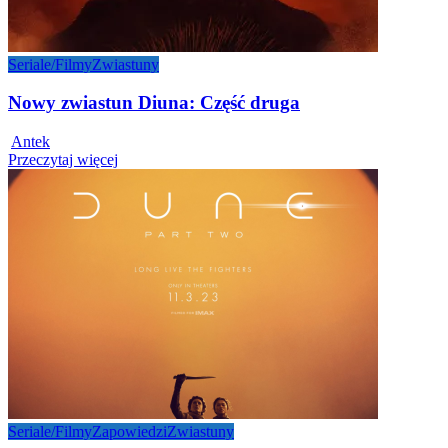
Seriale/Filmy
Zwiastuny
Nowy zwiastun Diuna: Część druga
Posted
Antek
by
Przeczytaj więcej
Seriale/Filmy
Zapowiedzi
Zwiastuny