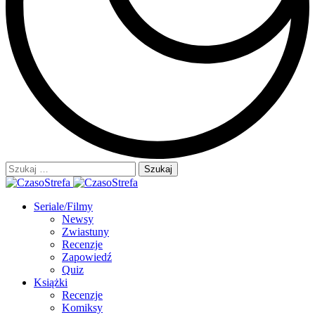
Szukaj:
Seriale/Filmy
Newsy
Zwiastuny
Recenzje
Zapowiedź
Quiz
Książki
Recenzje
Komiksy