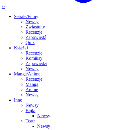
0
Seriale/Filmy
Newsy
Zwiastuny
Recenzje
Zapowiedź
Quiz
Książki
Recenzje
Komiksy
Zapowiedzi
Newsy
Manga/Anime
Recenzje
Manga
Anime
Newsy
Inne
Newsy
Bajki
Newsy
Teatr
Newsy