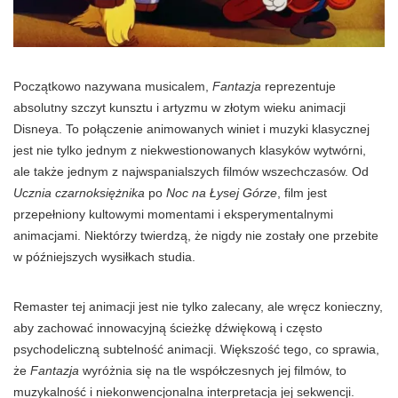
Początkowo nazywana musicalem,
Fantazja
reprezentuje
absolutny szczyt kunsztu i artyzmu w złotym wieku animacji
Disneya. To połączenie animowanych winiet i muzyki klasycznej
jest nie tylko jednym z niekwestionowanych klasyków wytwórni,
ale także jednym z najwspanialszych filmów wszechczasów. Od
Ucznia czarnoksiężnika
po
Noc na Łysej Górze
, film jest
przepełniony kultowymi momentami i eksperymentalnymi
animacjami. Niektórzy twierdzą, że nigdy nie zostały one przebite
w późniejszych wysiłkach studia.
Remaster tej animacji jest nie tylko zalecany, ale wręcz konieczny,
aby zachować innowacyjną ścieżkę dźwiękową i często
psychodeliczną subtelność animacji. Większość tego, co sprawia,
że
Fantazja
wyróżnia się na tle współczesnych jej filmów, to
muzykalność i niekonwencjonalna interpretacja jej sekwencji.