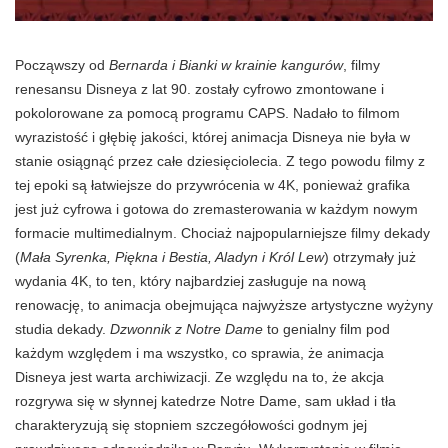
Począwszy od
Bernarda i Bianki w krainie kangurów
, filmy
renesansu Disneya z lat 90. zostały cyfrowo zmontowane i
pokolorowane za pomocą programu CAPS. Nadało to filmom
wyrazistość i głębię jakości, której animacja Disneya nie była w
stanie osiągnąć przez całe dziesięciolecia. Z tego powodu filmy z
tej epoki są łatwiejsze do przywrócenia w 4K, ponieważ grafika
jest już cyfrowa i gotowa do zremasterowania w każdym nowym
formacie multimedialnym. Chociaż najpopularniejsze filmy dekady
(
Mała Syrenka, Piękna i Bestia, Aladyn i Król Lew
) otrzymały już
wydania 4K, to ten, który najbardziej zasługuje na nową
renowację, to animacja obejmująca najwyższe artystyczne wyżyny
studia dekady.
Dzwonnik z Notre Dame
to genialny film pod
każdym względem i ma wszystko, co sprawia, że animacja
Disneya jest warta archiwizacji. Ze względu na to, że akcja
rozgrywa się w słynnej katedrze Notre Dame, sam układ i tła
charakteryzują się stopniem szczegółowości godnym jej