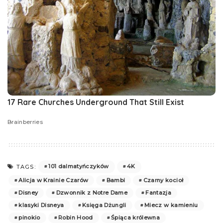
101 dalmatyńczyków
4K
TAGS:
Alicja w Krainie Czarów
Bambi
Czarny kocioł
Disney
Dzwonnik z Notre Dame
Fantazja
klasyki Disneya
Księga Dżungli
Miecz w kamieniu
pinokio
Robin Hood
Śpiąca królewna