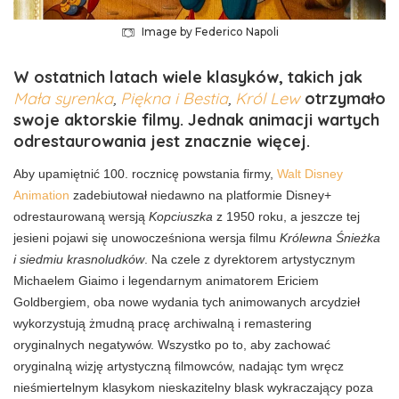
Image by Federico Napoli
W ostatnich latach wiele klasyków, takich jak
Mała syrenka
,
Piękna i Bestia
,
Król Lew
otrzymało
swoje aktorskie filmy. Jednak animacji wartych
odrestaurowania jest znacznie więcej.
Aby upamiętnić 100. rocznicę powstania firmy,
Walt Disney
Animation
zadebiutował niedawno na platformie Disney+
odrestaurowaną wersją
Kopciuszka
z 1950 roku, a jeszcze tej
jesieni pojawi się unowocześniona wersja filmu
Królewna Śnieżka
i siedmiu krasnoludków
. Na czele z dyrektorem artystycznym
Michaelem Giaimo i legendarnym animatorem Ericiem
Goldbergiem, oba nowe wydania tych animowanych arcydzieł
wykorzystują żmudną pracę archiwalną i remastering
oryginalnych negatywów. Wszystko po to, aby zachować
oryginalną wizję artystyczną filmowców, nadając tym wręcz
nieśmiertelnym klasykom nieskazitelny blask wykraczający poza