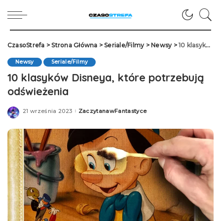
CzasoStrefa
>
Strona Główna
>
Seriale/Filmy
>
Newsy
>
10 klasyków Disneya, które potrzebują odświeżenia
Newsy
Seriale/Filmy
10 klasyków Disneya, które potrzebują
odświeżenia
21 września 2023
ZaczytanawFantastyce
Posted
by