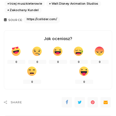
trzej muszkieterowie
Walt Disney Animation Studios
Zakochany Kundel
https://collider.com/
SOURCE:
Jak oceniasz?
0
0
0
0
0
0
0
SHARE