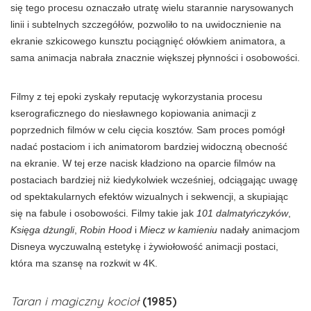
się tego procesu oznaczało utratę wielu starannie narysowanych
linii i subtelnych szczegółów, pozwoliło to na uwidocznienie na
ekranie szkicowego kunsztu pociągnięć ołówkiem animatora, a
sama animacja nabrała znacznie większej płynności i osobowości.
Filmy z tej epoki zyskały reputację wykorzystania procesu
kserograficznego do niesławnego kopiowania animacji z
poprzednich filmów w celu cięcia kosztów. Sam proces pomógł
nadać postaciom i ich animatorom bardziej widoczną obecność
na ekranie. W tej erze nacisk kładziono na oparcie filmów na
postaciach bardziej niż kiedykolwiek wcześniej, odciągając uwagę
od spektakularnych efektów wizualnych i sekwencji, a skupiając
się na fabule i osobowości. Filmy takie jak
101 dalmatyńczyków
,
Księga dżungli
,
Robin Hood
i
Miecz w kamieniu
nadały animacjom
Disneya wyczuwalną estetykę i żywiołowość animacji postaci,
która ma szansę na rozkwit w 4K.
Taran i magiczny kocioł
(1985)