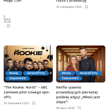
rusza z produkcją
Magic Con!
25 listopada 2025
5
lipca
2026
Newsy
Seriale/Filmy
Newsy
Seriale/Filmy
Zapowiedzi
Zapowiedzi
“The Rookie: North” – ABC
Netflix ujawnia
zamawia pilot nowego spin-
prowadzących pierwszej
offu
polskiej edycji „Miłość jest
ślepa”!
25 listopada 2025
18 lipca 2025