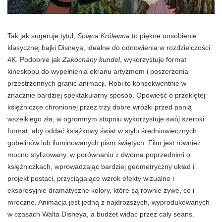
Tak jak sugeruje tytuł,
Śpiąca Królewna
to piękne uosobienie
klasycznej bajki Disneya, idealne do odnowienia w rozdzielczości
4K. Podobnie jak
Zakochany kundel
, wykorzystuje format
kineskopu do wypełnienia ekranu artyzmem i poszerzenia
przestrzennych granic animacji. Robi to konsekwentnie w
znacznie bardziej spektakularny sposób. Opowieść o przeklętej
księżniczce chronionej przez trzy dobre wróżki przed panią
wszelkiego zła, w ogromnym stopniu wykorzystuje swój szeroki
format, aby oddać książkowy świat w stylu średniowiecznych
gobelinów lub iluminowanych pism świętych. Film jest również
mocno stylizowany, w porównaniu z dwoma poprzednimi o
księżniczkach, wprowadzając bardziej geometryczny układ i
projekt postaci, przyciągające wzrok efekty wizualne i
ekspresyjnie dramatyczne kolory, które są równie żywe, co i
mroczne. Animacja jest jedną z najdroższych, wyprodukowanych
w czasach Walta Disneya, a budżet widać przez cały seans.