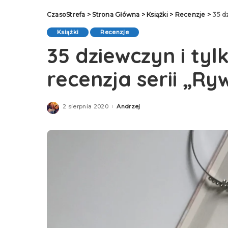
CzasoStrefa
>
Strona Główna
>
Książki
>
Recenzje
>
35 d
Książki
Recenzje
35 dziewczyn i tyl
recenzja serii „Ry
2 sierpnia 2020
Andrzej
Posted
by