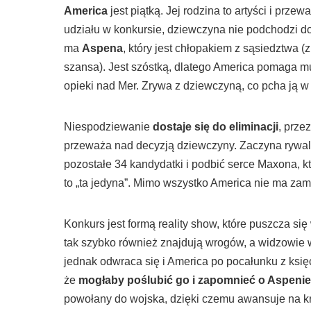
America
jest piątką. Jej rodzina to artyści i prz
udziału w konkursie, dziewczyna nie podchodzi do
ma
Aspena
, który jest chłopakiem z sąsiedztwa (
szansa). Jest szóstką, dlatego America pomaga mu,
opieki nad Mer. Zrywa z dziewczyną, co pcha ją w
Niespodziewanie
dostaje się do eliminacji
, prze
przeważa nad decyzją dziewczyny. Zaczyna rywali
pozostałe 34 kandydatki i podbić serce Maxona, k
to „ta jedyna”. Mimo wszystko America nie ma zam
Konkurs jest formą reality show, które puszcza się
tak szybko również znajdują wrogów, a widzowie wy
jednak odwraca się i America po pocałunku z księ
że
mogłaby poślubić go i zapomnieć o Aspenie
powołany do wojska, dzięki czemu awansuje na kr