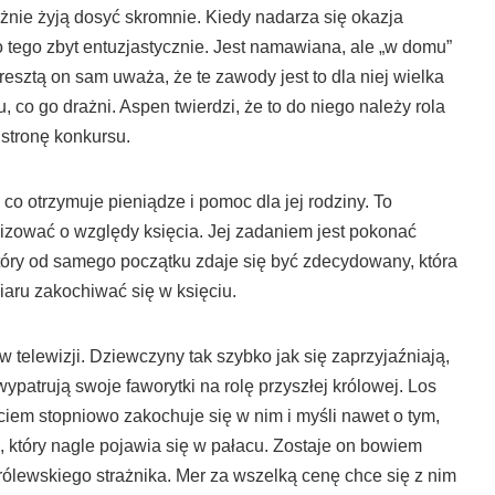
eważnie żyją dosyć skromnie. Kiedy nadarza się okazja
 tego zbyt entuzjastycznie. Jest namawiana, ale „w domu”
zresztą on sam uważa, że te zawody jest to dla niej wielka
 co go drażni. Aspen twierdzi, że to do niego należy rola
 stronę konkursu.
z co otrzymuje pieniądze i pomoc dla jej rodziny. To
zować o względy księcia. Jej zadaniem jest pokonać
tóry od samego początku zdaje się być zdecydowany, która
iaru zakochiwać się w księciu.
 w telewizji. Dziewczyny tak szybko jak się zaprzyjaźniają,
patrują swoje faworytki na rolę przyszłej królowej. Los
ciem stopniowo zakochuje się w nim i myśli nawet o tym,
, który nagle pojawia się w pałacu. Zostaje on bowiem
ólewskiego strażnika. Mer za wszelką cenę chce się z nim