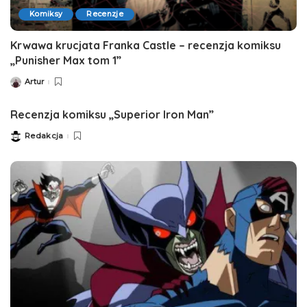
Komiksy
Recenzje
Krwawa krucjata Franka Castle – recenzja komiksu
„Punisher Max tom 1”
Artur
Posted
by
Recenzja komiksu „Superior Iron Man”
Redakcja
Posted
by