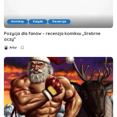
Komiksy
Książki
Recenzje
Pozycja dla fanów – recenzja komiksu „Srebrne
oczy”
Artur
Posted
by