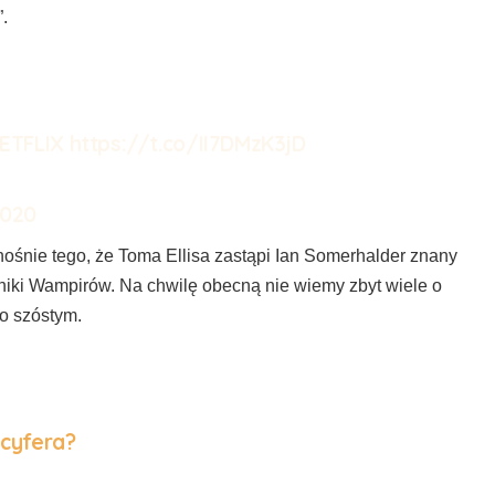
”.
ETFLIX
https://t.co/II7DMzK3jD
2020
nośnie tego, że Toma Ellisa zastąpi Ian Somerhalder znany
niki Wampirów. Na chwilę obecną nie wiemy zbyt wiele o
o szóstym.
cyfera?