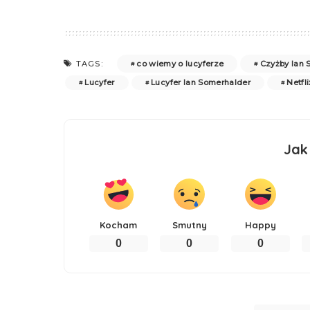
co wiemy o lucyferze
Czyżby Ian 
TAGS:
Lucyfer
Lucyfer Ian Somerhalder
Netfli
Jak
Kocham
Smutny
Happy
0
0
0