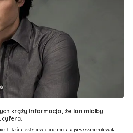
ch krąży informacja, że Ian miałby
ucyfera.
vich
, która jest
showrunnerem
,
Lucyfera
skomentowała