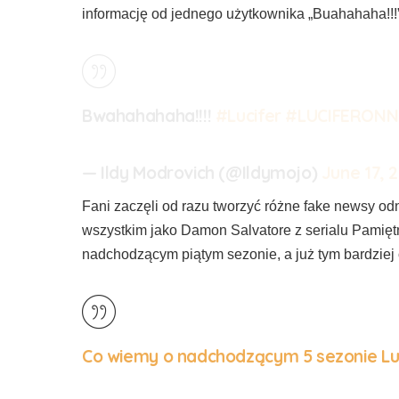
informację od jednego użytkownika „
Buahahaha
!!!
Bwahahahaha!!!!
#Lucifer
#LUCIFERONN
— Ildy Modrovich (@Ildymojo)
June 17, 
Fani zaczęli od razu tworzyć różne fake newsy od
wszystkim jako Damon Salvatore z serialu Pamięt
nadchodzącym piątym sezonie, a już tym bardziej 
Co wiemy o nadchodzącym 5 sezonie Lu