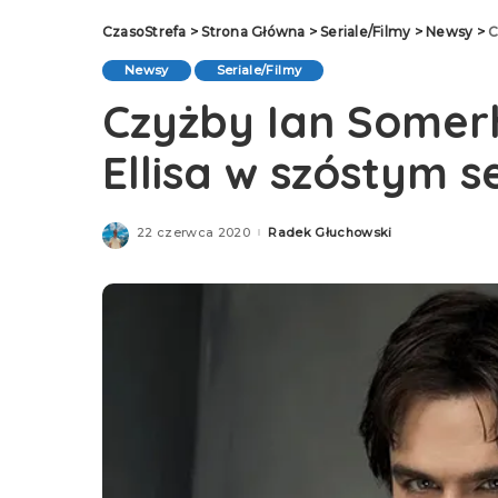
CzasoStrefa
>
Strona Główna
>
Seriale/Filmy
>
Newsy
>
C
Newsy
Seriale/Filmy
Czyżby Ian Somer
Ellisa w szóstym s
22 czerwca 2020
Radek Głuchowski
Posted
by