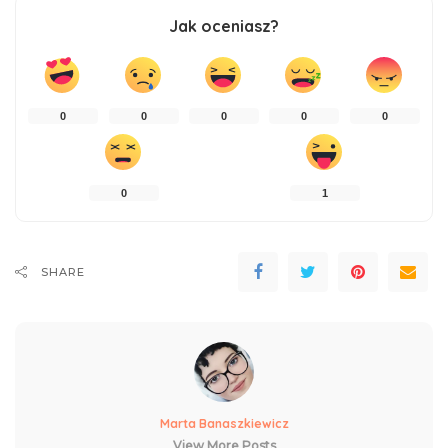
Jak oceniasz?
0
0
0
0
0
0
1
SHARE
Marta Banaszkiewicz
View More Posts