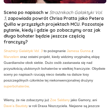
Scena po napisach w
Strażnikach Galaktyki Vol.
3,
zapowiada powrót Chrisa Pratta jako Petera
Quilla w przyszłych projektach MCU. Pozostaje
pytanie, kiedy i gdzie go zobaczymy oraz jak
długo bohater będzie jeszcze częścią
franczyzy?
Strażnicy Galaktyki Vol. 3
to pożegnanie
Jamesa Gunna
z
Marvelem
oraz ostatni projekt, kiedy widzimy oryginalną ekipę
Guardiansów obok siebie. Dużo osób zastanawia się nad
przyszłością ulubionych bohaterów w wielkiej franczyzie. Obydwie
sceny po napisach rzucają nieco światła na dalsze losy
poszczególnych członków tej niekonwencjonalnej drużyny
superbohaterów
.
Wiemy, że nie zobaczymy już
Zoe Saldany
jako Gamory, ani
Dave’a Bautisty
w roli Draxa Niszczyciela. Niejasne są jeszcze