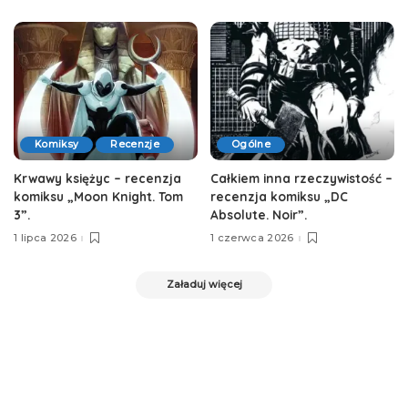
Komiksy
Recenzje
Ogólne
Krwawy księżyc – recenzja
Całkiem inna rzeczywistość –
komiksu „Moon Knight. Tom
recenzja komiksu „DC
3”.
Absolute. Noir”.
1 lipca 2026
1 czerwca 2026
Załaduj więcej