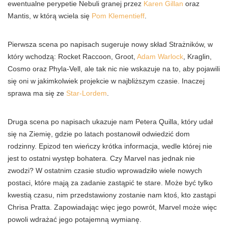
ewentualne perypetie Nebuli granej przez
Karen Gillan
oraz
Mantis, w którą wciela się
Pom Klementieff
.
Pierwsza scena po napisach sugeruje nowy skład Strażników, w
który wchodzą: Rocket Raccoon, Groot,
Adam Warlock
, Kraglin,
Cosmo oraz Phyla-Vell, ale tak nic nie wskazuje na to, aby pojawili
się oni w jakimkolwiek projekcie w najbliższym czasie. Inaczej
sprawa ma się ze
Star-Lordem
.
Druga scena po napisach ukazuje nam Petera Quilla, który udał
się na Ziemię, gdzie po latach postanowił odwiedzić dom
rodzinny. Epizod ten wieńczy krótka informacja, wedle której nie
jest to ostatni występ bohatera. Czy Marvel nas jednak nie
zwodzi? W ostatnim czasie studio wprowadziło wiele nowych
postaci, które mają za zadanie zastąpić te stare. Może być tylko
kwestią czasu, nim przedstawiony zostanie nam ktoś, kto zastąpi
Chrisa Pratta. Zapowiadając więc jego powrót, Marvel może więc
powoli wdrażać jego potajemną wymianę.