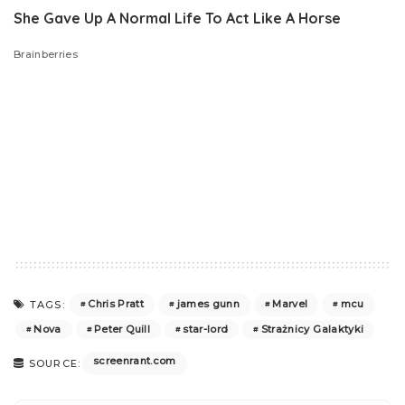
Chris Pratt
james gunn
Marvel
mcu
TAGS:
Nova
Peter Quill
star-lord
Strażnicy Galaktyki
screenrant.com
SOURCE: