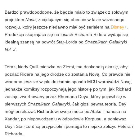
Bardzo prawdopodobne, że będzie miało to związek z solowym
projektem
Nova
, znajdującym się obecnie w fazie wczesnego
rozwoju, który jeszcze niedawno miał być serialem na
Disney+
.
Produkcja skupiająca się na losach Richarda Ridera wydaje się
idealną szansą na powrót Star-Lorda po
Strażnikach Galaktyki
Vol. 3
.
Teraz, kiedy Quill mieszka na Ziemi, ma doskonałą okazję, aby
poznać Ridera na jego drodze do zostania Novą. Co prawda nie
wiadomo jeszcze w jaki dokładnie sposób MCU wprowadzi Novę,
jednakże komiksy rozpoczynają jego historię po tym, jak Richard
zostaje zwerbowany przez Rhomana Deya, który pojawił się w
pierwszych
Strażnikach Galaktyki
. Jak głosi pewna teoria, Dey
mógł przekazać Richardowi swoje moce po Ataku Thanosa na
Xandar, po niepowodzeniu w odbudowie Korpusu, a ponieważ
Dey i Star-Lord są przyjaciółmi pomaga to niejako zbliżyć Petera i
Richarda.