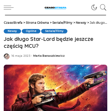
CzasoStrefa
>
Strona Główna
>
Seriale/Filmy
>
Newsy
>
Jak długo Star-Lord będzie jeszcze częścią MCU?
Newsy
Ogólne
Seriale/Filmy
Jak długo Star-Lord będzie jeszcze
częścią MCU?
16 maja 2023
Marta Banaszkiewicz
Posted
by