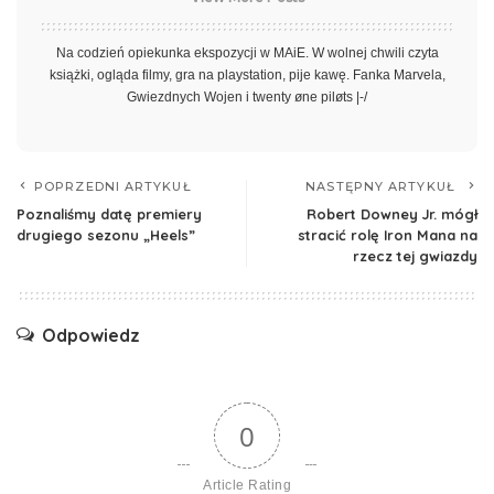
Na codzień opiekunka ekspozycji w MAiE. W wolnej chwili czyta
książki, ogląda filmy, gra na playstation, pije kawę. Fanka Marvela,
Gwiezdnych Wojen i twenty øne piløts |-/
POPRZEDNI ARTYKUŁ
NASTĘPNY ARTYKUŁ
Poznaliśmy datę premiery
Robert Downey Jr. mógł
drugiego sezonu „Heels”
stracić rolę Iron Mana na
rzecz tej gwiazdy
Odpowiedz
0
Article Rating