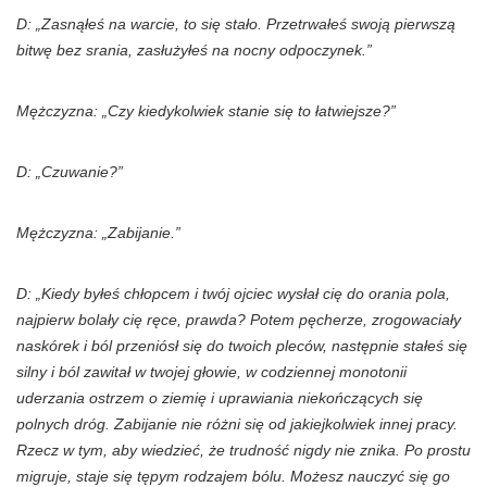
D: „Zasnąłeś na warcie, to się stało. Przetrwałeś swoją pierwszą
bitwę bez srania, zasłużyłeś na nocny odpoczynek.”
Mężczyzna: „Czy kiedykolwiek stanie się to łatwiejsze?”
D: „Czuwanie?”
Mężczyzna: „Zabijanie.”
D: „Kiedy byłeś chłopcem i twój ojciec wysłał cię do orania pola,
najpierw bolały cię ręce, prawda? Potem pęcherze, zrogowaciały
naskórek i ból przeniósł się do twoich pleców, następnie stałeś się
silny i ból zawitał w twojej głowie, w codziennej monotonii
uderzania ostrzem o ziemię i uprawiania niekończących się
polnych dróg. Zabijanie nie różni się od jakiejkolwiek innej pracy.
Rzecz w tym, aby wiedzieć, że trudność nigdy nie znika. Po prostu
migruje, staje się tępym rodzajem bólu. Możesz nauczyć się go