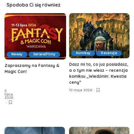
Spodoba Ci się również
Komiksy
Recenzje
Newsy
Seriale/Filmy
Dasz mi to, co już posiadasz,
Zapraszamy na Fantasy &
a o tym nie wiesz – recenzja
Magic Con!
komiksu „Wiedźmin: Kwestia
ceny”
10 maja 2026
5
lipca
2026