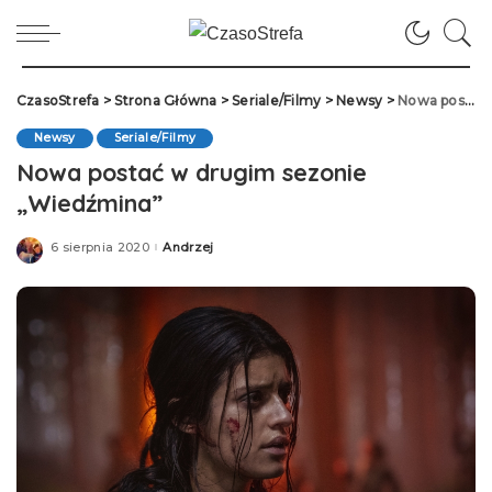
CzasoStrefa
>
Strona Główna
>
Seriale/Filmy
>
Newsy
>
Nowa postać w drugim sezonie „Wiedźmina”
Newsy
Seriale/Filmy
Nowa postać w drugim sezonie
„Wiedźmina”
6 sierpnia 2020
Andrzej
Posted
by