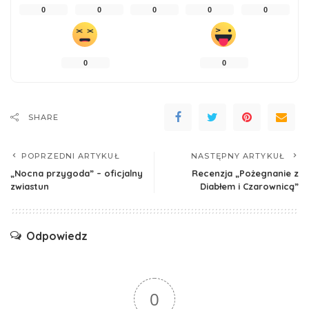
0
0
0
0
0
0
0
SHARE
POPRZEDNI ARTYKUŁ
NASTĘPNY ARTYKUŁ
„Nocna przygoda” – oficjalny
Recenzja „Pożegnanie z
zwiastun
Diabłem i Czarownicą”
Odpowiedz
0