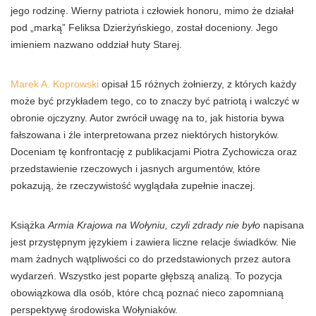
jego rodzinę. Wierny patriota i człowiek honoru, mimo że działał
pod „marką” Feliksa Dzierżyńskiego, został doceniony. Jego
imieniem nazwano oddział huty Starej.
Marek A. Koprowski
opisał 15 różnych żołnierzy, z których każdy
może być przykładem tego, co to znaczy być patriotą i walczyć w
obronie ojczyzny. Autor zwrócił uwagę na to, jak historia bywa
fałszowana i źle interpretowana przez niektórych historyków.
Doceniam tę konfrontację z publikacjami Piotra Zychowicza oraz
przedstawienie rzeczowych i jasnych argumentów, które
pokazują, że rzeczywistość wyglądała zupełnie inaczej.
Książka
Armia Krajowa na Wołyniu, czyli zdrady nie było
napisana
jest przystępnym językiem i zawiera liczne relacje świadków. Nie
mam żadnych wątpliwości co do przedstawionych przez autora
wydarzeń. Wszystko jest poparte głębszą analizą. To pozycja
obowiązkowa dla osób, które chcą poznać nieco zapomnianą
perspektywę środowiska Wołyniaków.