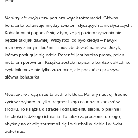
temat.
Meduzy nie mają uszu
porusza wątek tożsamości. Główna
bohaterka balansuje między światem słyszących a niesłyszących.
Kobieta musi pogodzić się z tym, że jej poziom słyszenia nie
będzie taki jak dawniej. Wszystko, co było kiedyś – nawyki,
rozmowy z innymi ludźmi – musi zbudować na nowo. Język,
którym posługuje się Adele Rosenfel jest bardzo prosty, pełen
metafor i porównań. Książka została napisana bardzo dokładnie,
czytelnik może nie tylko zrozumieć, ale poczuć co przeżywa
główna bohaterka.
Meduzy nie mają uszu
to trudna lektura. Ponury nastrój, trudne
życiowe wybory to tylko fragment tego co można znaleźć w
środku. To książka o stracie i odnalezieniu siebie, o pięknie i
kruchości ludzkiego istnienia. To także zaproszenie do tego,
abyśmy na chwilę zatrzymali się i wsłuchali w siebie i w świat
wokół nas.