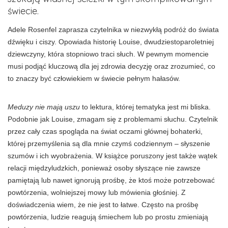
świecie.
Adele Rosenfel zaprasza czytelnika w niezwykłą podróż do świata
dźwięku i ciszy. Opowiada historię Louise, dwudziestoparoletniej
dziewczyny, która stopniowo traci słuch. W pewnym momencie
musi podjąć kluczową dla jej zdrowia decyzję oraz zrozumieć, co
to znaczy być człowiekiem w świecie pełnym hałasów.
Meduzy nie mają uszu
to lektura, której tematyka jest mi bliska.
Podobnie jak Louise, zmagam się z problemami słuchu. Czytelnik
przez cały czas spogląda na świat oczami głównej bohaterki,
której przemyślenia są dla mnie czymś codziennym – słyszenie
szumów i ich wyobrażenia. W książce poruszony jest także wątek
relacji międzyludzkich, ponieważ osoby słyszące nie zawsze
pamiętają lub nawet ignorują prośbę, że ktoś może potrzebować
powtórzenia, wolniejszej mowy lub mówienia głośniej. Z
doświadczenia wiem, że nie jest to łatwe. Często na prośbę
powtórzenia, ludzie reagują śmiechem lub po prostu zmieniają