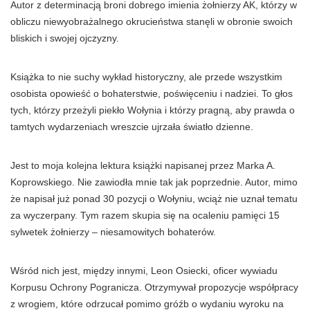
Autor z determinacją broni dobrego imienia żołnierzy AK, którzy w
obliczu niewyobrażalnego okrucieństwa stanęli w obronie swoich
bliskich i swojej ojczyzny.
Książka to nie suchy wykład historyczny, ale przede wszystkim
osobista opowieść o bohaterstwie, poświęceniu i nadziei. To głos
tych, którzy przeżyli piekło Wołynia i którzy pragną, aby prawda o
tamtych wydarzeniach wreszcie ujrzała światło dzienne.
Jest to moja kolejna lektura książki napisanej przez Marka A.
Koprowskiego. Nie zawiodła mnie tak jak poprzednie. Autor, mimo
że napisał już ponad 30 pozycji o Wołyniu, wciąż nie uznał tematu
za wyczerpany. Tym razem skupia się na ocaleniu pamięci 15
sylwetek żołnierzy – niesamowitych bohaterów.
Wśród nich jest, między innymi, Leon Osiecki, oficer wywiadu
Korpusu Ochrony Pogranicza. Otrzymywał propozycje współpracy
z wrogiem, które odrzucał pomimo gróźb o wydaniu wyroku na