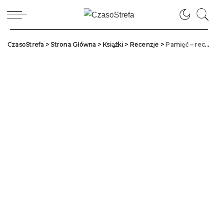
CzasoStrefa
>
Strona Główna
>
Książki
>
Recenzje
>
Pamięć – recenzja książki „Armia Krajowa na Wołyniu, czyli zdrady nie było”