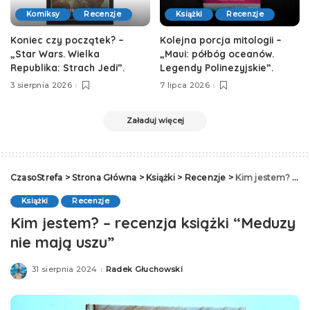
Komiksy
Recenzje
Książki
Recenzje
Koniec czy początek? –
Kolejna porcja mitologii –
„Star Wars. Wielka
„Maui: półbóg oceanów.
Republika: Strach Jedi”.
Legendy Polinezyjskie”.
3 sierpnia 2026
7 lipca 2026
Załaduj więcej
CzasoStrefa
>
Strona Główna
>
Książki
>
Recenzje
>
Kim jestem? – recenzja książki “Meduzy nie mają uszu”
Książki
Recenzje
Kim jestem? – recenzja książki “Meduzy
nie mają uszu”
31 sierpnia 2024
Radek Głuchowski
Posted
by