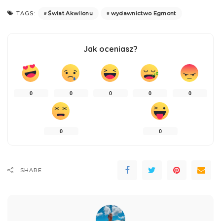
Świat Akwilonu
wydawnictwo Egmont
TAGS:
Jak oceniasz?
0
0
0
0
0
0
0
SHARE