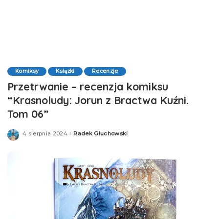
Komiksy
Książki
Recenzje
Przetrwanie – recenzja komiksu
“Krasnoludy: Jorun z Bractwa Kuźni.
Tom 06”
4 sierpnia 2024
Radek Głuchowski
Posted
by