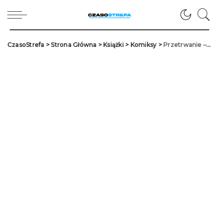
CzasoStrefa
>
Strona Główna
>
Książki
>
Komiksy
>
Przetrwanie – recenzja komiksu “Krasnoludy: Jorun z Bractwa Kuźni. Tom 06”