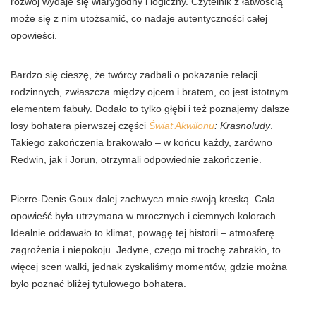
rozwój wydaje się wiarygodny i logiczny. Czytelnik z łatwością
może się z nim utożsamić, co nadaje autentyczności całej
opowieści.
Bardzo się cieszę, że twórcy zadbali o pokazanie relacji
rodzinnych, zwłaszcza między ojcem i bratem, co jest istotnym
elementem fabuły.
Dodało to tylko głębi
i też poznajemy dalsze
losy bohatera pierwszej części
Świat Akwilonu
: Krasnoludy
.
Takiego zakończenia brakowało – w końcu każdy, zarówno
Redwin, jak i Jorun, otrzymali odpowiednie zakończenie.
Pierre-Denis Goux dalej zachwyca mnie swoją kreską. Cała
opowieść była utrzymana w mrocznych i ciemnych kolorach.
Idealnie oddawało to klimat, powagę tej historii – atmosferę
zagrożenia i niepokoju. Jedyne, czego mi trochę zabrakło, to
więcej scen
walki, jednak zyskaliśmy
momentów
, gdzie można
było poznać bliżej tytułowego bohatera.