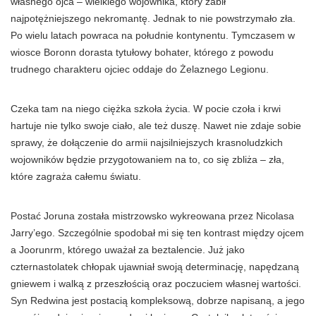
własnego ojca –
wielkiego
wojownika,
który
zabił
najpotężniejszego
nekromantę. Jednak to nie powstrzymało zła.
Po wielu latach powraca na południe kontynentu. Tymczasem w
wiosce Boronn dorasta tytułowy bohater,
którego
z powodu
trudnego charakteru ojciec oddaje do Żelaznego Legionu.
Czeka tam na niego ciężka szkoła życia. W pocie czoła i krwi
hartuje nie tylko swoje ciało, ale też duszę. Nawet nie zdaje sobie
sprawy, że dołączenie do armii najsilniejszych krasnoludzkich
wojowników będzie przygotowaniem na to, co się zbliża – zła,
które zagraża całemu światu.
Postać Joruna została mistrzowsko wykreowana przez Nicolasa
Jarry’ego. Szczególnie spodobał mi się ten kontrast między ojcem
a Joorunrm, którego uważał za beztalencie. Już jako
czternastolatek chłopak ujawniał swoją determinację, napędzaną
gniewem i walką z przeszłością oraz poczuciem własnej wartości.
Syn Redwina
jest
postacią kompleksową, dobrze napisaną, a jego