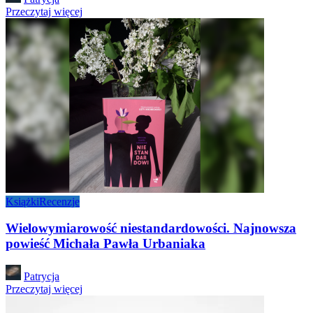
by
Przeczytaj więcej
Książki
Recenzje
Wielowymiarowość niestandardowości. Najnowsza
powieść Michała Pawła Urbaniaka
Posted
Patrycja
by
Przeczytaj więcej