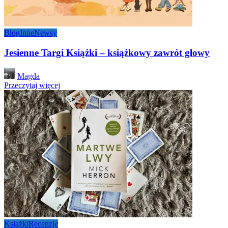
Blog
Inne
Newsy
Jesienne Targi Książki – książkowy zawrót głowy
Posted
Magda
by
Przeczytaj więcej
Książki
Recenzje