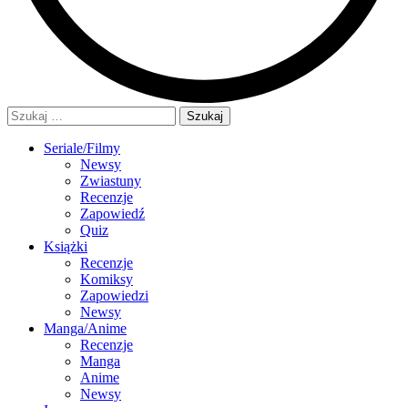
Szukaj:
Seriale/Filmy
Newsy
Zwiastuny
Recenzje
Zapowiedź
Quiz
Książki
Recenzje
Komiksy
Zapowiedzi
Newsy
Manga/Anime
Recenzje
Manga
Anime
Newsy