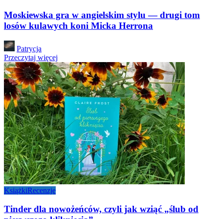
Moskiewska gra w angielskim stylu — drugi tom
losów kulawych koni Micka Herrona
Posted
Patrycja
by
Przeczytaj więcej
Książki
Recenzje
Tinder dla nowożeńców, czyli jak wziąć „ślub od