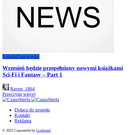
Książki
Zapowiedzi
Wrzesień będzie przepełniony nowymi książkami
Sci-Fi i Fantasy – Part 1
Posted
Raven_1864
by
Przeczytaj więcej
Dołącz do zespołu
Kontakt
Reklama
© 2025 Czasostrefa by
Goobrand