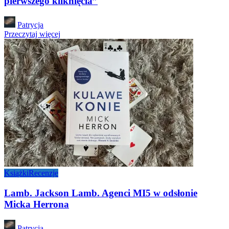
pierwszego kliknięcia”
Posted
Patrycja
by
Przeczytaj więcej
Książki
Recenzje
Lamb. Jackson Lamb. Agenci MI5 w odsłonie
Micka Herrona
Posted
Patrycja