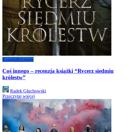
Książki
Recenzje
Coś innego – recenzja książki “Rycerz siedmiu
królestw”
Posted
Radek Głuchowski
by
Przeczytaj więcej