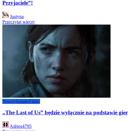
Przyjaciele”!
Posted
Justyna
by
Przeczytaj więcej
Newsy
Seriale/Filmy
„The Last of Us” będzie wyłącznie na podstawie gier
Posted
Adrios4795
by