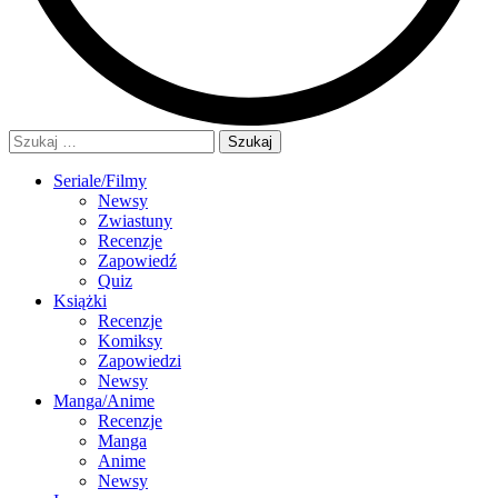
Szukaj:
Seriale/Filmy
Newsy
Zwiastuny
Recenzje
Zapowiedź
Quiz
Książki
Recenzje
Komiksy
Zapowiedzi
Newsy
Manga/Anime
Recenzje
Manga
Anime
Newsy