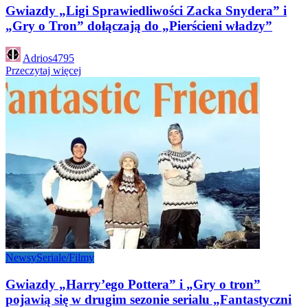
Gwiazdy „Ligi Sprawiedliwości Zacka Snydera” i
„Gry o Tron” dołączają do „Pierścieni władzy”
Posted
Adrios4795
by
Przeczytaj więcej
Newsy
Seriale/Filmy
Gwiazdy „Harry’ego Pottera” i „Gry o tron”
pojawią się w drugim sezonie serialu „Fantastyczni