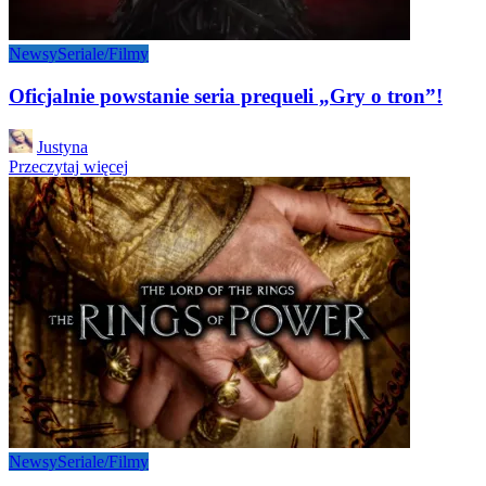
Newsy
Seriale/Filmy
Oficjalnie powstanie seria prequeli „Gry o tron”!
Posted
Justyna
by
Przeczytaj więcej
Newsy
Seriale/Filmy