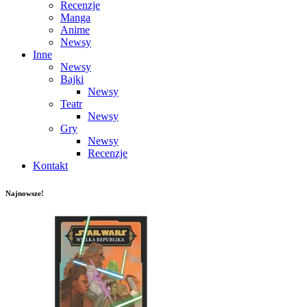
Recenzje
Manga
Anime
Newsy
Inne
Newsy
Bajki
Newsy
Teatr
Newsy
Gry
Newsy
Recenzje
Kontakt
Najnowsze!