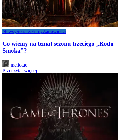
Newsy
Seriale/Filmy
Zapowiedzi
Co wiemy na temat sezonu trzeciego „Rodu
Smoka”?
Posted
meliotae
by
Przeczytaj więcej