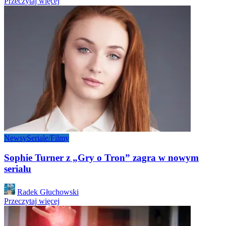
Przeczytaj więcej
Newsy
Seriale/Filmy
Sophie Turner z „Gry o Tron” zagra w nowym
serialu
Posted
Radek Głuchowski
by
Przeczytaj więcej