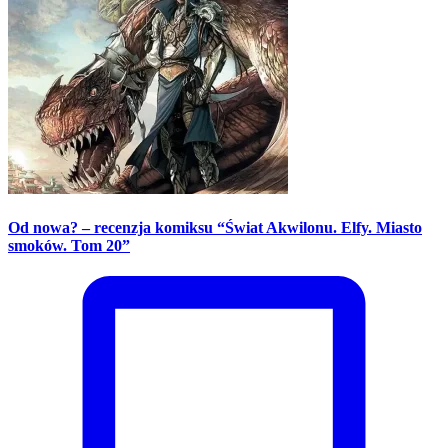
Od nowa? – recenzja komiksu “Świat Akwilonu. Elfy. Miasto
smoków. Tom 20”