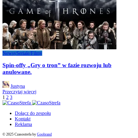
Newsy
Seriale/Filmy
Spin-offy „Gry o tron” w fazie rozwoju lub
anulowane.
Posted
Justyna
by
Przeczytaj więcej
1
2
3
Dołącz do zespołu
Kontakt
Reklama
© 2025 Czasostrefa by
Goobrand