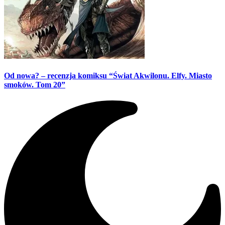
Od nowa? – recenzja komiksu “Świat Akwilonu. Elfy. Miasto
smoków. Tom 20”