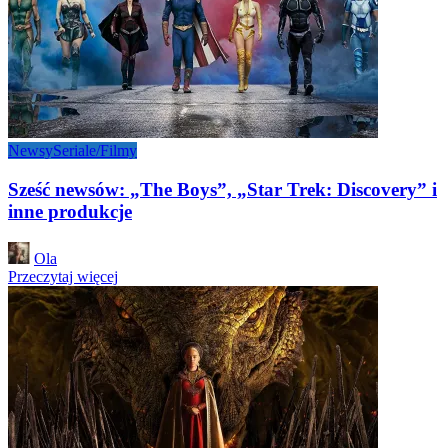
Newsy
Seriale/Filmy
Sześć newsów: „The Boys”, „Star Trek: Discovery” i
inne produkcje
Posted
Ola
by
Przeczytaj więcej