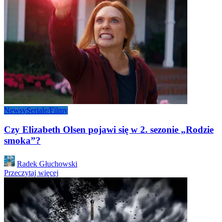
Newsy
Seriale/Filmy
Czy Elizabeth Olsen pojawi się w 2. sezonie „Rodzie
smoka”?
Posted
Radek Głuchowski
by
Przeczytaj więcej