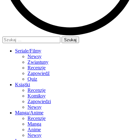
Szukaj:
Seriale/Filmy
Newsy
Zwiastuny
Recenzje
Zapowiedź
Quiz
Książki
Recenzje
Komiksy
Zapowiedzi
Newsy
Manga/Anime
Recenzje
Manga
Anime
Newsy