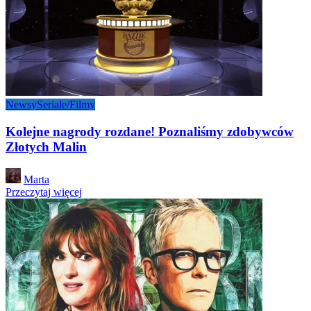
Newsy
Seriale/Filmy
Kolejne nagrody rozdane! Poznaliśmy zdobywców
Złotych Malin
Posted
Marta
by
Przeczytaj więcej