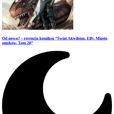
Od nowa? – recenzja komiksu “Świat Akwilonu. Elfy. Miasto
smoków. Tom 20”