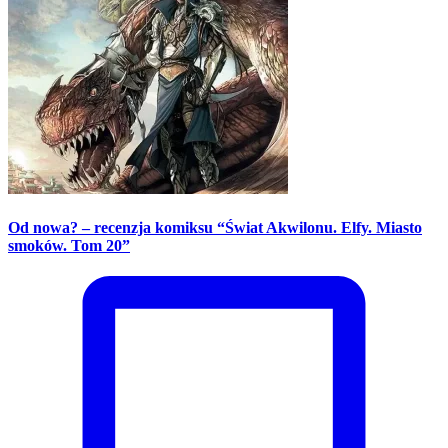
Od nowa? – recenzja komiksu “Świat Akwilonu. Elfy. Miasto
smoków. Tom 20”