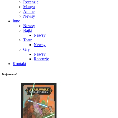
Recenzje
Manga
Anime
Newsy
Inne
Newsy
Bajki
Newsy
Teatr
Newsy
Gry
Newsy
Recenzje
Kontakt
Najnowsze!