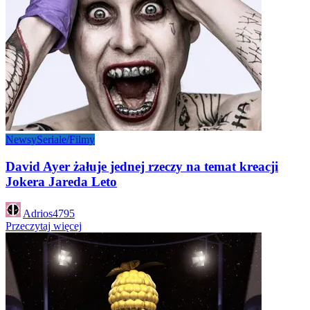
Newsy
Seriale/Filmy
David Ayer żałuje jednej rzeczy na temat kreacji
Jokera Jareda Leto
Posted
Adrios4795
by
Przeczytaj więcej