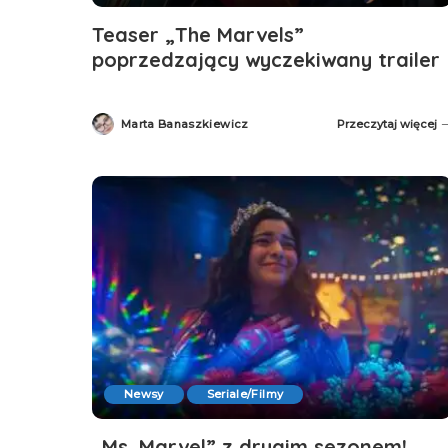
Teaser „The Marvels”
poprzedzający wyczekiwany trailer
Marta Banaszkiewicz
Przeczytaj więcej
Posted
by
Newsy
Seriale/Filmy
„Ms. Marvel” z drugim sezonem!