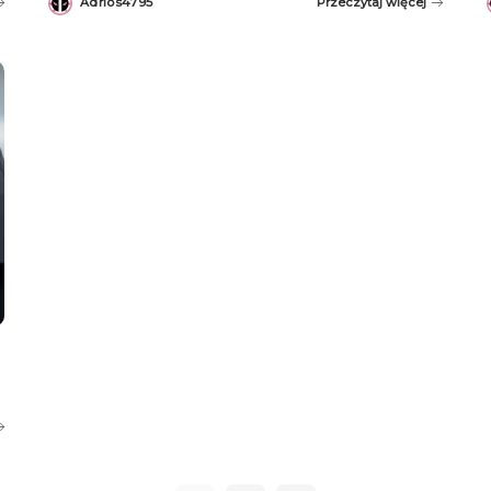
Adrios4795
Przeczytaj więcej
Posted
by