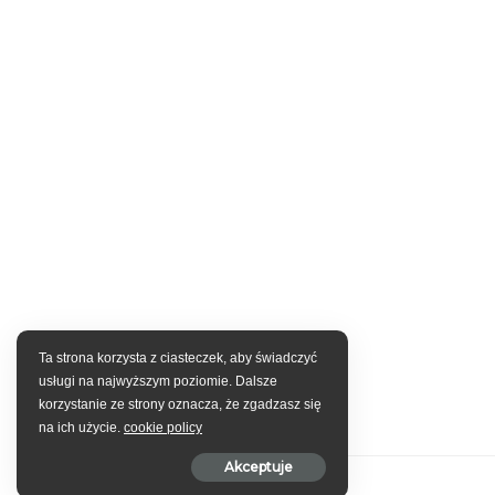
Ta strona korzysta z ciasteczek, aby świadczyć
usługi na najwyższym poziomie. Dalsze
korzystanie ze strony oznacza, że zgadzasz się
na ich użycie.
cookie policy
Akceptuje