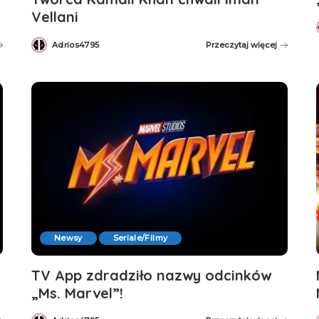
Vellani
Adrios4795
Przeczytaj więcej
Posted
by
Newsy
Seriale/Filmy
TV App zdradziło nazwy odcinków
„Ms. Marvel”!