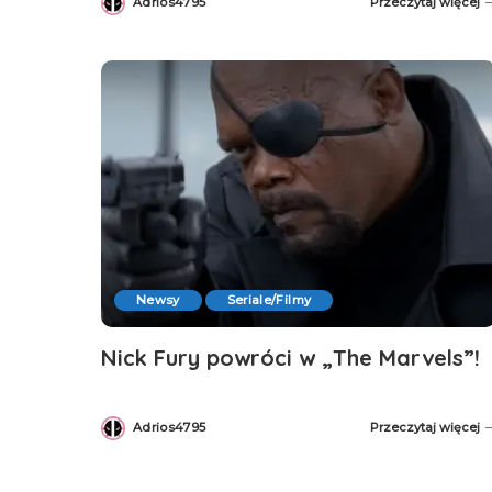
Adrios4795
Przeczytaj więcej
Posted
by
Newsy
Seriale/Filmy
Nick Fury powróci w „The Marvels”!
Adrios4795
Przeczytaj więcej
Posted
by