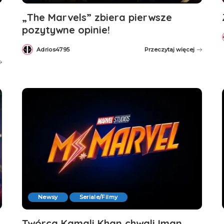
„The Marvels” zbiera pierwsze
pozytywne opinie!
Adrios4795
Przeczytaj więcej
Posted
by
Newsy
Seriale/Filmy
Twórca Kamali Khan chwali Iman