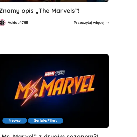
Znamy opis „The Marvels”!
Adrios4795
Przeczytaj więcej
Posted
by
Newsy
Seriale/Filmy
„Ms. Marvel” z drugim sezonem?!