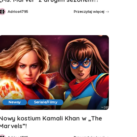
Adrios4795
Przeczytaj więcej
Posted
by
Newsy
Seriale/Filmy
Nowy kostium Kamali Khan w „The
Marvels”!