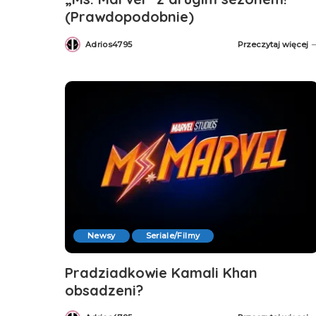
(Prawdopodobnie)
Adrios4795
Przeczytaj więcej
Posted
by
Newsy
Seriale/Filmy
Pradziadkowie Kamali Khan
obsadzeni?