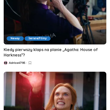
Newsy
Seriale/Filmy
Kiedy pierwszy klaps na planie „Agatha: House of
Harkness”?
Adrios4795
Posted
by