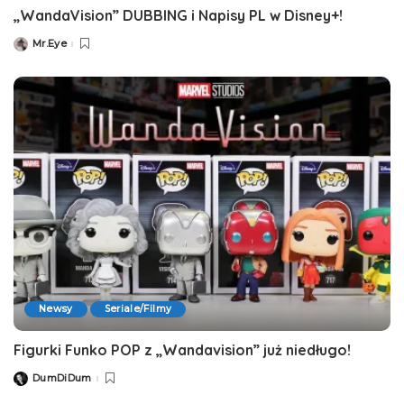
„WandaVision” DUBBING i Napisy PL w Disney+!
Mr.Eye
Posted
by
Newsy
Seriale/Filmy
Figurki Funko POP z „Wandavision” już niedługo!
DumDiDum
Posted
by