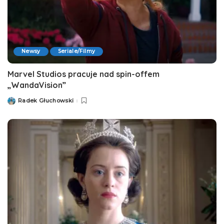
Newsy
Seriale/Filmy
Marvel Studios pracuje nad spin-offem
„WandaVision”
Radek Głuchowski
Posted
by