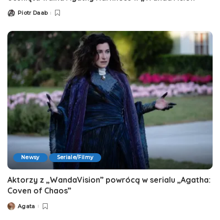
Piotr Daab
Posted
by
Newsy
Seriale/Filmy
Aktorzy z „WandaVision” powrócą w serialu „Agatha:
Coven of Chaos”
Agata
Posted
by