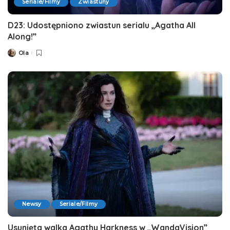
Seriale/Filmy
Zwiastuny
D23: Udostępniono zwiastun serialu „Agatha All
Along!”
Ola
Posted
by
Newsy
Seriale/Filmy
Usunięta walka Agathy Harkness w „WandaVision”