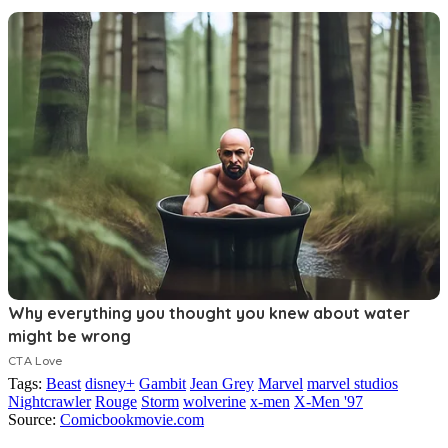
Tags:
Beast
disney+
Gambit
Jean Grey
Marvel
marvel studios
Nightcrawler
Rouge
Storm
wolverine
x-men
X-Men '97
Source:
Comicbookmovie.com