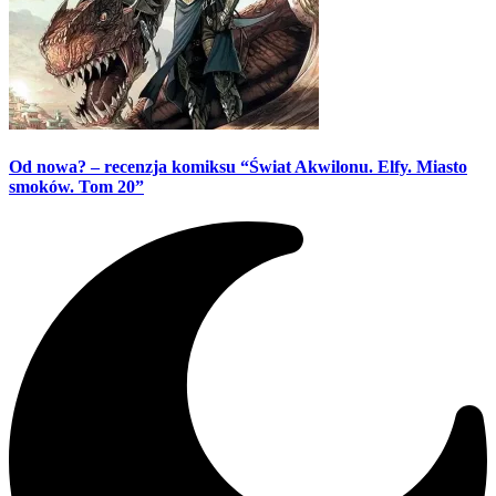
Od nowa? – recenzja komiksu “Świat Akwilonu. Elfy. Miasto
smoków. Tom 20”