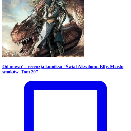
Od nowa? – recenzja komiksu “Świat Akwilonu. Elfy. Miasto
smoków. Tom 20”