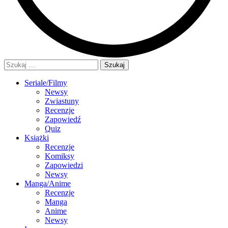
Szukaj:
Seriale/Filmy
Newsy
Zwiastuny
Recenzje
Zapowiedź
Quiz
Książki
Recenzje
Komiksy
Zapowiedzi
Newsy
Manga/Anime
Recenzje
Manga
Anime
Newsy