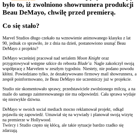
było to, iż zwolniono showrunnera produkcji
Beau DeMayo, chwilę przed premierą.
Co się stało?
Marvel Studios długo czekało na wznowienie animowanego klasyku z lat
90, jednak co sprawiło, że z dnia na dzień, postanowiono usunąć Beau
DeMayo z projektu?
DeMayo wcześniej pracował nad serialem
Moon Knight
oraz
przygotowywał wstępne szkice do reboota
Blade’a.
Nagle zakończył swoją
współpracę z Marvelem w zeszłym tygodniu. Niestety, nie podano powodu
kłótni. Powiedziano tylko, że dezaktywowano firmowy mail showrunnera, a
zespół poinformowano, że Beau DeMayo nie uczestniczy już w projekcie.
Studio nie skomentowało sprawy, przedstawiciele zwolnionego milczą, a na
maile do samego zainteresowanego nie ma odpowiedzi. Cała sprawa wydaje
się niezwykle dziwna.
DeMayo w swoich social mediach mocno reklamował projekt, odkąd
pojawiła się zapowiedź. Umawiał się na wywiady i planował swoją wizytę
na premierze w Hollywood.
Twórcy i Studio często się kłócą, ale takie sytuacje bardzo rzadko się
zdarzają.