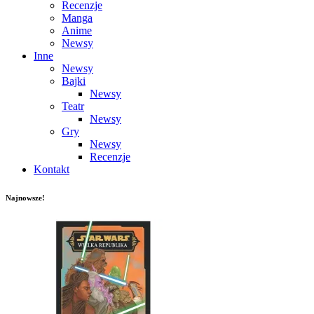
Recenzje
Manga
Anime
Newsy
Inne
Newsy
Bajki
Newsy
Teatr
Newsy
Gry
Newsy
Recenzje
Kontakt
Najnowsze!