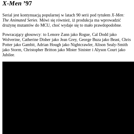
X-Men
’97
Serial jest kontynuacją popularnej w latach 90 serii pod tytułem
X-Men:
The Animated Series.
Mówi się również, iż produkcja ma wprowadzić
drużynę mutantów do MCU, choć wydaje się to mało prawdopodobne.
Powracający głosowcy: to Lenore Zann jako Rogue, Cal Dodd jako
Wolverine, Catherine Disher jako Jean Grey, George Buza jako Beast, Chris
Potter jako Gambit, Adrian Hough jako Nightcrawler, Alison Sealy-Smith
jako Storm, Christopher Britton jako Mister Sinister i Alyson Court jako
Jubilee.