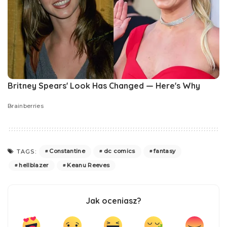
Constantine
dc comics
fantasy
TAGS:
hellblazer
Keanu Reeves
Jak oceniasz?