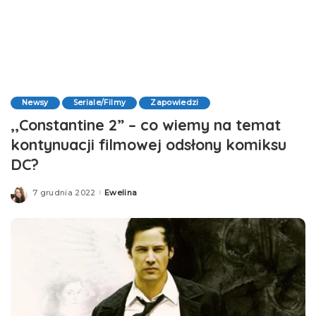
Newsy
Seriale/Filmy
Zapowiedzi
,,Constantine 2” – co wiemy na temat
kontynuacji filmowej odsłony komiksu
DC?
7 grudnia 2022
Ewelina
Posted
by