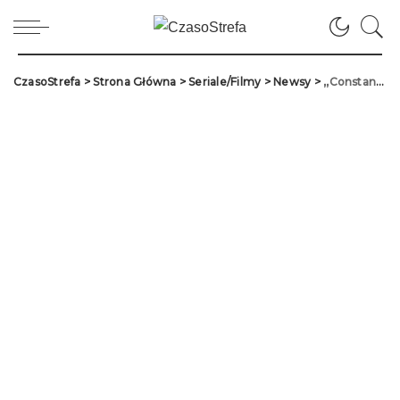
CzasoStrefa
>
Strona Główna
>
Seriale/Filmy
>
Newsy
>
,,Constantine 2” – co wiemy na temat kontynuacji filmowej odsłony komiksu DC?