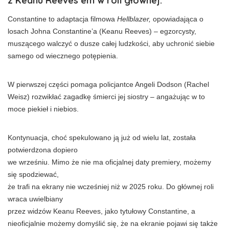
z Keanu Reeves’em w roli głównej.
Constantine to adaptacja filmowa
Hellblazer,
opowiadająca o
losach Johna Constantine’a (Keanu Reeves) – egzorcysty,
muszącego walczyć o dusze całej ludzkości, aby uchronić siebie
samego od wiecznego potępienia.
W pierwszej części pomaga policjantce Angeli Dodson (Rachel
Weisz) rozwikłać zagadkę śmierci jej siostry – angażując w to
moce piekieł i niebios.
Kontynuacja, choć spekulowano ją już od wielu lat, została
potwierdzona dopiero
we wrześniu. Mimo że nie ma oficjalnej daty premiery, możemy
się spodziewać,
że trafi na ekrany nie wcześniej niż w 2025 roku. Do głównej roli
wraca uwielbiany
przez widzów Keanu Reeves, jako tytułowy Constantine, a
nieoficjalnie możemy domyślić się, że na ekranie pojawi się także