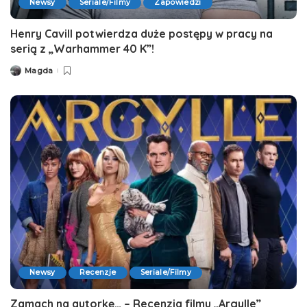
Newsy
Seriale/Filmy
Zapowiedzi
Henry Cavill potwierdza duże postępy w pracy na
serią z „Warhammer 40 K”!
Magda
Posted
by
Newsy
Recenzje
Seriale/Filmy
Zamach na autorkę… – Recenzja filmu „Argylle”