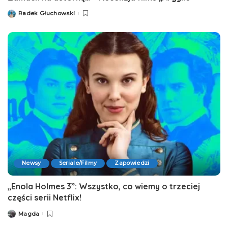
Radek Głuchowski
Posted
by
Newsy
Seriale/Filmy
Zapowiedzi
„Enola Holmes 3”: Wszystko, co wiemy o trzeciej
części serii Netflix!
Magda
Posted
by