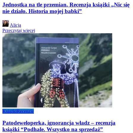
Jednostka na tle przemian. Recenzja książki „Nic się
nie działo. Historia mojej babki”
Posted
Alicja
by
Przeczytaj więcej
Książki
Recenzje
Patodeweloperka, ignorancja władz – recenzja
książki “Podhale. Wszystko na sprzedaż”