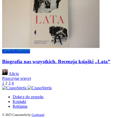
Książki
Recenzje
Biografia nas wszystkich. Recenzja książki „Lata”
Posted
Alicja
by
Przeczytaj więcej
1
2
3
4
Dołącz do zespołu
Kontakt
Reklama
© 2025 Czasostrefa by
Goobrand