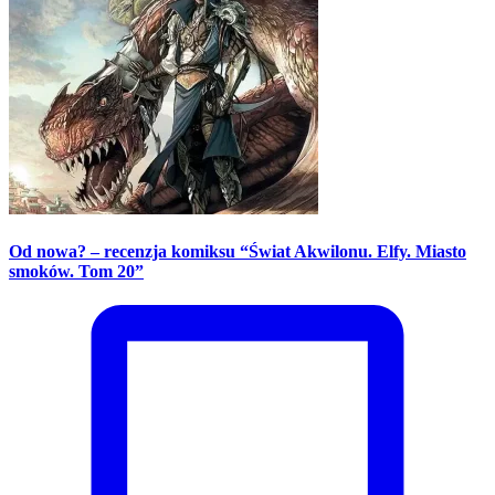
Od nowa? – recenzja komiksu “Świat Akwilonu. Elfy. Miasto
smoków. Tom 20”