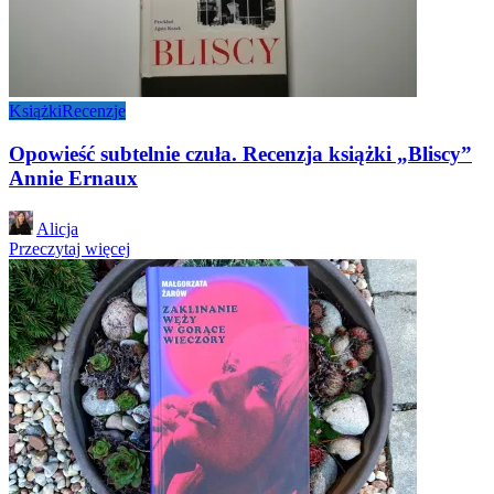
Książki
Recenzje
Opowieść subtelnie czuła. Recenzja książki „Bliscy”
Annie Ernaux
Posted
Alicja
by
Przeczytaj więcej