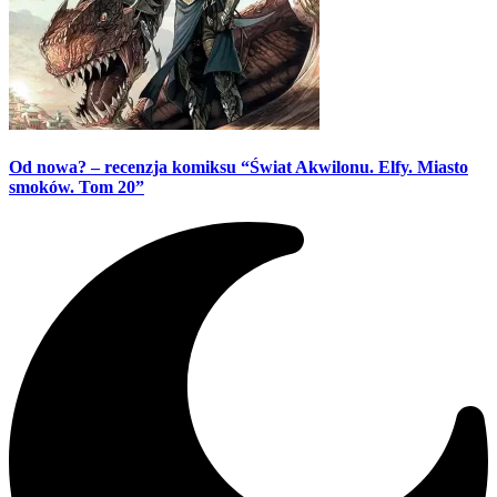
Od nowa? – recenzja komiksu “Świat Akwilonu. Elfy. Miasto
smoków. Tom 20”