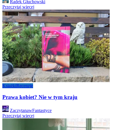
Radek Głuchowski
by
Przeczytaj więcej
Książki
Recenzje
Prawa kobiet? Nie w tym kraju
Posted
ZaczytanawFantastyce
by
Przeczytaj więcej