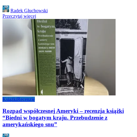
Posted
Radek Głuchowski
by
Przeczytaj więcej
Książki
Recenzje
Rozpad współczesnej Ameryki – recenzja książki
“Biedni w bogatym kraju. Przebudzenie z
amerykańskiego snu”
Posted