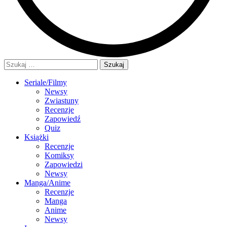
Szukaj:
Seriale/Filmy
Newsy
Zwiastuny
Recenzje
Zapowiedź
Quiz
Książki
Recenzje
Komiksy
Zapowiedzi
Newsy
Manga/Anime
Recenzje
Manga
Anime
Newsy