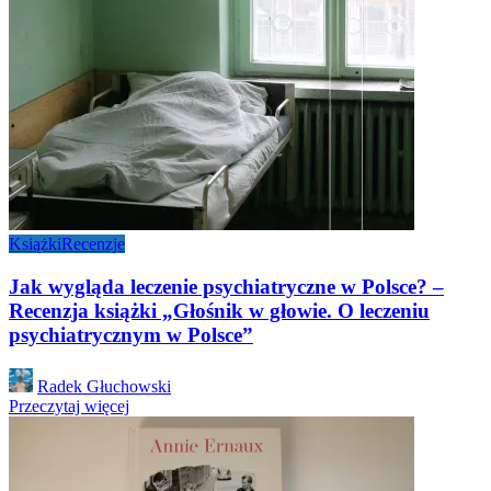
Książki
Recenzje
Jak wygląda leczenie psychiatryczne w Polsce? –
Recenzja książki „Głośnik w głowie. O leczeniu
psychiatrycznym w Polsce”
Posted
Radek Głuchowski
by
Przeczytaj więcej