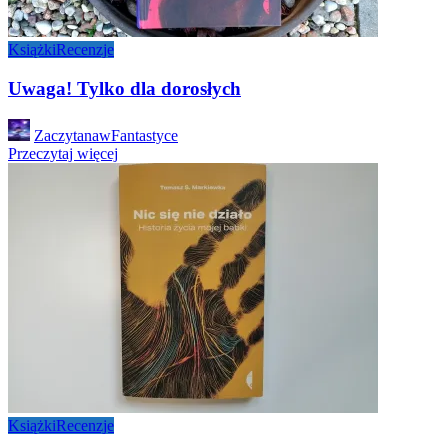
Książki
Recenzje
Uwaga! Tylko dla dorosłych
Posted
ZaczytanawFantastyce
by
Przeczytaj więcej
Książki
Recenzje