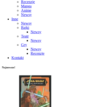
Recenzje
Manga
Anime
Newsy
Inne
Newsy
Bajki
Newsy
Teatr
Newsy
Gry
Newsy
Recenzje
Kontakt
Najnowsze!