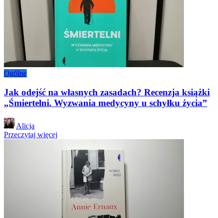
Ogólne
Jak odejść na własnych zasadach? Recenzja książki
„Śmiertelni. Wyzwania medycyny u schyłku życia”
Posted
Alicja
by
Przeczytaj więcej