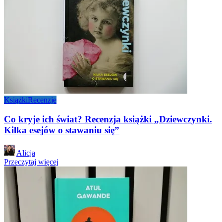
Książki
Recenzje
Co kryje ich świat? Recenzja książki „Dziewczynki.
Kilka esejów o stawaniu się”
Posted
Alicja
by
Przeczytaj więcej