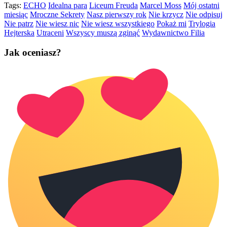
Tags:
ECHO
Idealna para
Liceum Freuda
Marcel Moss
Mój ostatni
miesiąc
Mroczne Sekrety
Nasz pierwszy rok
Nie krzycz
Nie odpisuj
Nie patrz
Nie wiesz nic
Nie wiesz wszystkiego
Pokaż mi
Trylogia
Hejterska
Utraceni
Wszyscy muszą zginąć
Wydawnictwo Filia
Jak oceniasz?