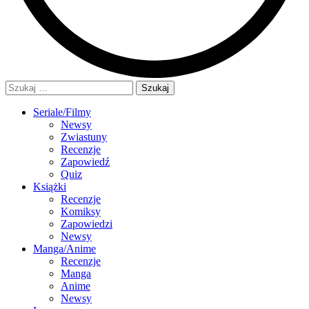
Szukaj:
Seriale/Filmy
Newsy
Zwiastuny
Recenzje
Zapowiedź
Quiz
Książki
Recenzje
Komiksy
Zapowiedzi
Newsy
Manga/Anime
Recenzje
Manga
Anime
Newsy