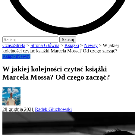
Szukaj:
CzasoStrefa
>
Strona Główna
>
Książki
>
Newsy
>
W jakiej
kolejności czytać książki Marcela Mossa? Od czego zacząć?
Książki
Newsy
W jakiej kolejności czytać książki
Marcela Mossa? Od czego zacząć?
Posted
28 grudnia 2021
Radek Głuchowski
by