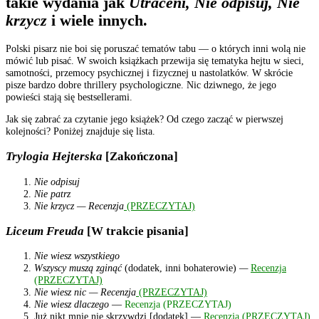
takie wydania jak
Utraceni, Nie odpisuj, Nie
krzycz
i wiele innych.
Polski pisarz nie boi się poruszać tematów tabu — o których inni wolą nie
mówić lub pisać. W swoich książkach przewija się tematyka hejtu w sieci,
samotności, przemocy psychicznej i fizycznej u nastolatków. W skrócie
pisze bardzo dobre thrillery psychologiczne. Nic dziwnego, że jego
powieści stają się bestsellerami.
Jak się zabrać za czytanie jego książek? Od czego zacząć w pierwszej
kolejności? Poniżej znajduje się lista.
Trylogia Hejterska
[Zakończona]
Nie odpisuj
Nie patrz
Nie krzycz — Recenzja
(PRZECZYTAJ)
Liceum Freuda
[W trakcie pisania]
Nie wiesz wszystkiego
Wszyscy muszą zginąć
(dodatek, inni bohaterowie)
—
Recenzja
(PRZECZYTAJ)
Nie wiesz nic — Recenzja
(PRZECZYTAJ)
Nie wiesz dlaczego
—
Recenzja (PRZECZYTAJ)
Już nikt mnie nie skrzywdzi [dodatek] —
Recenzja (PRZECZYTAJ)